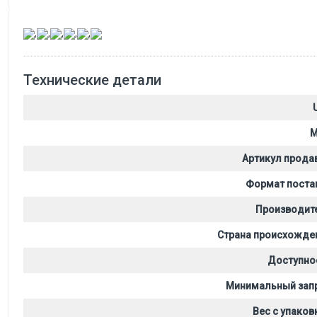
,
,
,
,
,
Технические детали
M
Артикул прода
Формат поста
Производит
Страна происхожде
Доступно
Минимальный зап
Вес с упаков