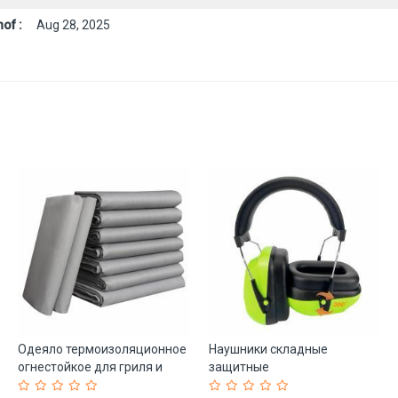
of :
Aug 28, 2025
Одеяло термоизоляционное
Наушники складные
огнестойкое для гриля и
защитные
коптильни (арт. 25-5080190)
шумоподавляющие для сна