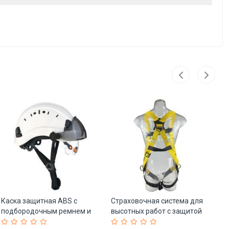
Каска защитная ABS с
Страховочная система для
Ст
подбородочным ремнем и
высотных работ с защитой
ст
двойным визором (арт. 25-
от падений (арт. 25-5080152)
с 