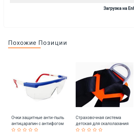
Загрузка на Enh
Похожие Позиции
Очки защитные анти-пыль
Страховочная система
антицарапин с антифогом
детская для скалолазания
для сварки (арт. 25-5080112)
из полиэстера (арт. 25-