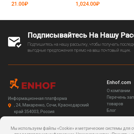
5080214)
21.00₽
1,024.00₽
Подписывайтесь На Нашу Ра
Подпишитесь на нашу рассылку, чтобы получать последн
выгодные предложения прямо на ваш почтовый ящик.
Enhof.com
О компании
Перечень за
Информационная платформа
товаров
, 24, Макаренко, Сочи, Краснодарский
Блог
край 354003, Россия
support@enhof.com
http://enhof.com
Мы используем файлы «Cookie» и метрические системы для с