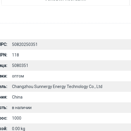
UPC:
50820250351
PN:
118
вца:
5080351
вки:
оптом
ель:
Changzhou Sunnergy Energy Technology Co., Ltd
ния:
China
сть:
в наличии
рос:
1000
кой:
0.00 kg