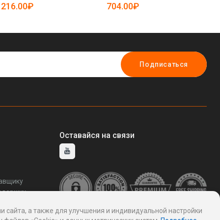
5080277)
50
216.00₽
704.00₽
7
Подписаться
Оставайся на связи
тавщику
ддержку
и сайта, а также для улучшения и индивидуальной настройки