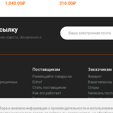
и работы (арт. 25-5080456)
1,040.00₽
316.00₽
ссылку
ие новости, обновления и
Поставщикам
Заказчикам
Размещайте товары на
Аккаунт
прещенных
Enhof
Ваши запросы
Стать поставщиком
Споры
Как это работает
Написать пос
Вопросы
Написать в по
Реквизиты
бора и анализа информации о производительности и использовани