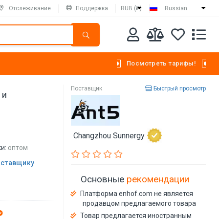
Отслеживание
Поддержка
RUB (₽)
Russian
Посмотреть тарифы!
Поставщик
Быстрый просмотр
 и
Changzhou Sunnergy
и:
оптом
оставщику
Основные
рекомендации
Платформа enhof.com не является
продавцом предлагаемого товара
Товар предлагается иностранным