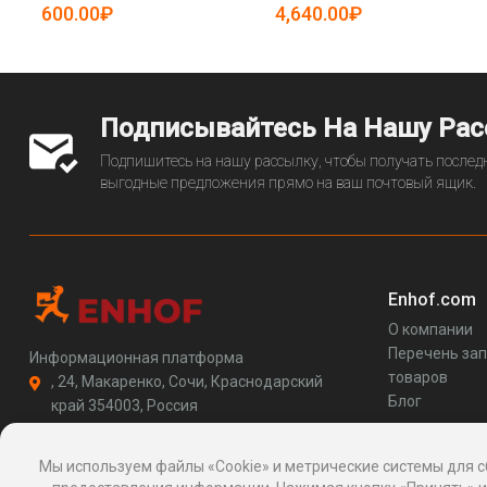
5086231)
5086441)
600.00₽
4,640.00₽
Подписывайтесь На Нашу Ра
Подпишитесь на нашу рассылку, чтобы получать последн
выгодные предложения прямо на ваш почтовый ящик.
Enhof.com
О компании
Перечень за
Информационная платформа
товаров
, 24, Макаренко, Сочи, Краснодарский
Блог
край 354003, Россия
support@enhof.com
http://enhof.com
Мы используем файлы «Cookie» и метрические системы для с