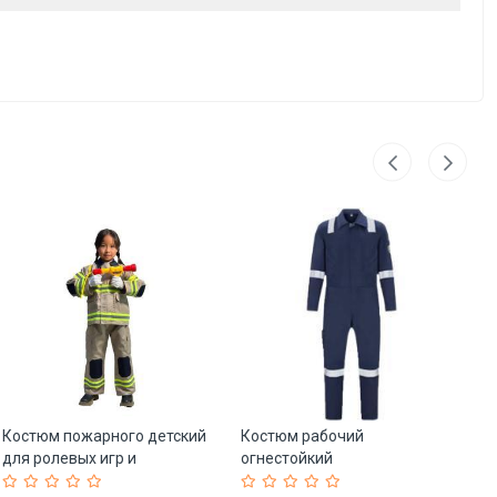
Костюм пожарного детский
Костюм рабочий
Ко
для ролевых игр и
огнестойкий
ог
Хэллоуина (арт. 25-5086346)
антистатический униформа
ин