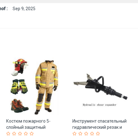
of :
Sep 9, 2025
Костюм пожарного 5-
Инструмент спасательный
слойный защитный
гидравлический резак и
комплект 3 уровня (арт. 25-
расширитель 6 шт (арт. 25-