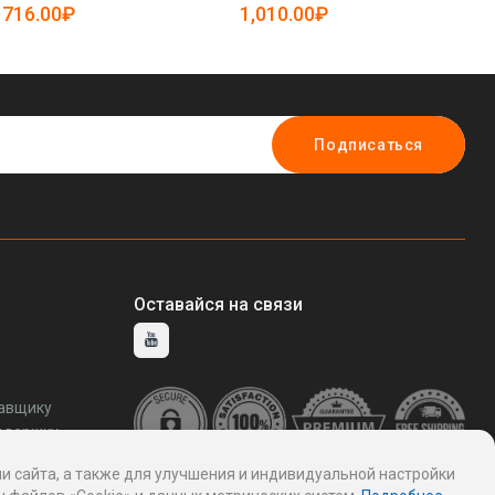
(арт. 25-5086301)
50
716.00₽
1,010.00₽
1
Подписаться
Оставайся на связи
тавщику
ддержку
и сайта, а также для улучшения и индивидуальной настройки