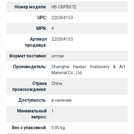
Номер модели:
HB-CBPB072
UPC:
220304153
MPN:
4
Артикул
220304153
продавца:
Формат поставки:
оптом
Производитель:
Shanghai Haobin Stationery & Art
Material Co., Ltd.
Страна
China
происхождения:
Доступность:
в наличии
Минимальный
1
запрос:
Вес с упаковкой:
0.00 kg