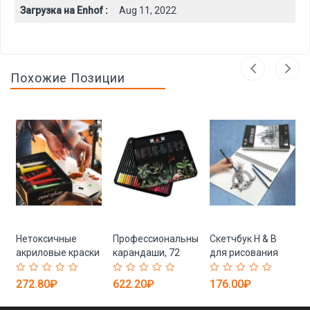
Загрузка на Enhof :
Aug 11, 2022
Похожие Позиции
Нетоксичные
Профессиональные
Скетчбук H & B
акриловые краски
карандаши, 72
для рисования
премиум-класса,
цвета
граффити
12 цветов, набор
272.80₽
622.20₽
176.00₽
75 мл