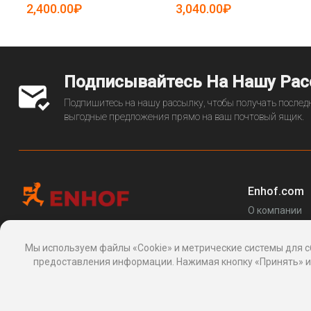
(арт. 25-5081539)
2,400.00₽
3,040.00₽
Подписывайтесь На Нашу Ра
Подпишитесь на нашу рассылку, чтобы получать последн
выгодные предложения прямо на ваш почтовый ящик.
Enhof.com
О компании
Перечень за
Информационная платформа
товаров
, 24, Макаренко, Сочи, Краснодарский
Мы используем файлы «Cookie» и метрические системы для с
Блог
край 354003, Россия
предоставления информации. Нажимая кнопку «Принять» ил
support@enhof.com
http://enhof.com