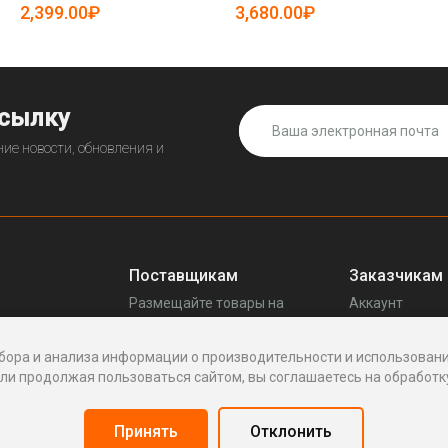
(арт. 25-5081737)
2,399.00₽
3,680.00₽
ссылку
ие новости, обновления и
Поставщикам
Заказчикам
Размещайте товары на
Аккаунт
прещенных
Enhof
Ваши запросы
Стать поставщиком
Споры
бора и анализа информации о производительности и использовани
Как это работает
Написать пос
и продолжая пользоваться сайтом, вы соглашаетесь на обработку
Вопросы
Написать в по
Реквизиты
Принять
Отклонить