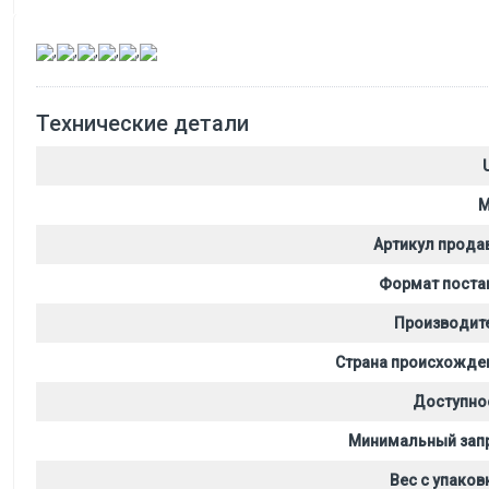
,
,
,
,
,
Технические детали
M
Артикул прода
Формат поста
Производит
Страна происхожде
Доступно
Минимальный зап
Вес с упаков