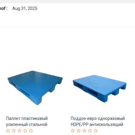
of :
Aug 31, 2025
Паллет пластиковый
Поддон евро одноразовый
усиленный стальной
HDPE/PP антискользящий
евроформат для склада
1200*1200 (арт. 25-5081626)