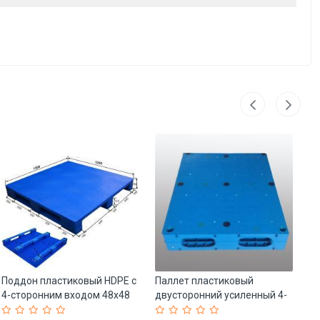
Поддон пластиковый HDPE с
Паллет пластиковый
Па
4-сторонним входом 48x48
двусторонний усиленный 4-
ев
(арт. 25-5081484)
сторонний 1000x800 мм (арт.
од