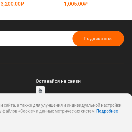
25-5081706)
50
3,200.00₽
1,005.00₽
4
Подписаться
Оставайся на связи
и сайта, а также для улучшения и индивидуальной настройки
тавщику
 файлов «Cookie» и данных метрических систем.
Подробнее
ддержку