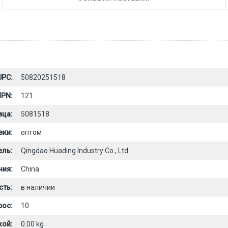
UPC:
50820251518
PN:
121
вца:
5081518
вки:
оптом
ель:
Qingdao Huading Industry Co., Ltd
ния:
China
сть:
в наличии
рос:
10
кой:
0.00 kg