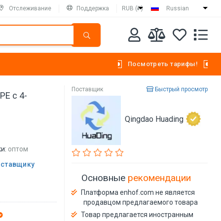
Отслеживание
Поддержка
RUB (₽)
Russian
Посмотреть тарифы!
Поставщик
Быстрый просмотр
E с 4-
Qingdao Huading
и:
оптом
оставщику
Основные
рекомендации
Платформа enhof.com не является
продавцом предлагаемого товара
Товар предлагается иностранным