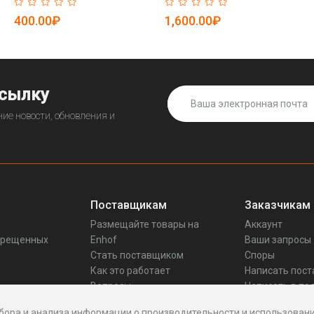
сторонний (арт. 25-5081764)
для хранения и экспорта
(арт. 25-5081732)
400.00₽
1,600.00₽
ссылку
ие новости, обновления и
Поставщикам
Заказчикам
Размещайте товары на
Аккаунт
прещенных
Enhof
Ваши запросы
Стать поставщиком
Споры
Как это работает
Написать пос
Вопросы
Написать в по
Реквизиты
бора и анализа информации о производительности и использовани