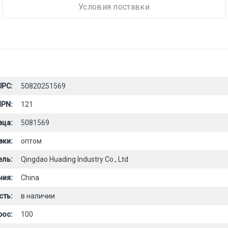
Условия поставки
UPC:
50820251569
PN:
121
вца:
5081569
вки:
оптом
ель:
Qingdao Huading Industry Co., Ltd
ния:
China
сть:
в наличии
рос:
100