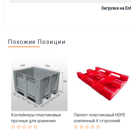
Загрузка на Enh
Похожие Позиции
 с
Контейнеры пластиковые
Паллет пластиковый HDPE
прочные для хранения
усиленный 4-сторонний
1200*1000 (арт. 25-5081855)
1200x800 мм (арт. 25-