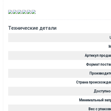
,
,
,
,
,
Технические детали
M
Артикул прода
Формат поста
Производит
Страна происхожде
Доступно
Минимальный зап
Вес с упаков