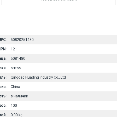
UPC:
50820251480
PN:
121
вца:
5081480
вки:
оптом
ель:
Qingdao Huading Industry Co., Ltd
ния:
China
сть:
в наличии
рос:
100
кой:
0.00 kg