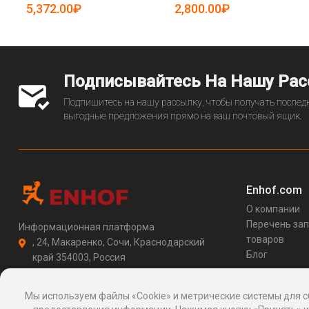
5081573)
5,372.00₽
2,800.00₽
Подписывайтесь На Нашу Ра
Подпишитесь на нашу рассылку, чтобы получать последн
выгодные предложения прямо на ваш почтовый ящик.
Enhof.com
О компании
Перечень за
Информационная платформа
товаров
, 24, Макаренко, Сочи, Краснодарский
Блог
край 354003, Россия
support@enhof.com
http://enhof.com
Мы используем файлы «Cookie» и метрические системы для с