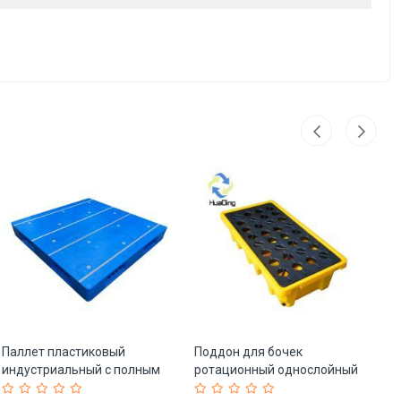
Паллет пластиковый
Поддон для бочек
По
индустриальный с полным
ротационный однослойный
ус
периметром 1200x1000 мм
4-сторонний (арт. 25-
хр