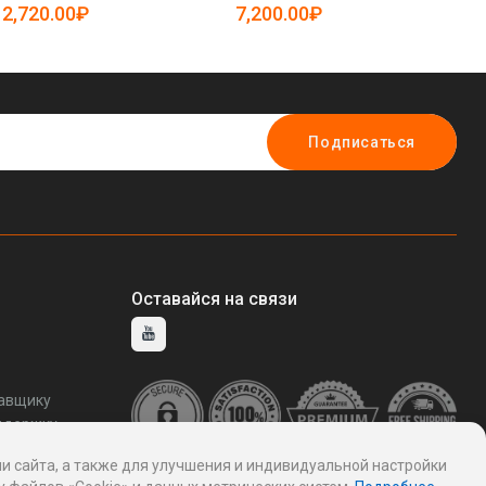
(арт. 25-5081537)
5081792)
(а
2,720.00₽
7,200.00₽
6
Подписаться
Оставайся на связи
тавщику
ддержку
и сайта, а также для улучшения и индивидуальной настройки