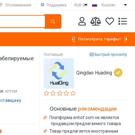
Отслеживание
Поддержка
RUB (₽)
Russian
Посмотреть тарифы!
Поставщик
Быстрый просмотр
табелируемые
Qingdao Huading
и:
оптом
оставщику
Основные
рекомендации
Платформа enhof.com не является
продавцом предлагаемого товара
Товар предлагается иностранным