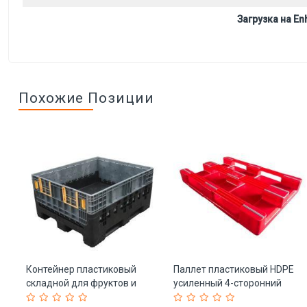
Загрузка на Enh
Похожие Позиции
Контейнер пластиковый
Паллет пластиковый HDPE
складной для фруктов и
усиленный 4-сторонний
)
овощей (арт. 25-5081891)
1200x800 мм (арт. 25-