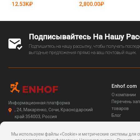
5081573)
12.53K₽
2,800.00₽
Подписывайтесь На Нашу Ра
Подпишитесь на нашу рассылку, чтобы получать последн
выгодные предложения прямо на ваш почтовый ящик.
Enhof.com
О компании
Перечень за
Информационная платформа
товаров
, 24, Макаренко, Сочи, Краснодарский
Блог
край 354003, Россия
support@enhof.com
http://enhof.com
Мы используем файлы «Cookie» и метрические системы для с