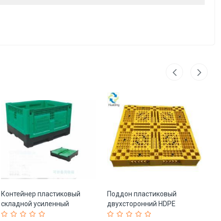
Контейнер пластиковый
Поддон пластиковый
Па
складной усиленный
двухсторонний HDPE
ус
1200*1000*760 мм (арт. 25-
1200x1000 с полным
по