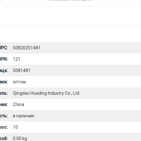
UPC:
50820251481
PN:
121
вца:
5081481
вки:
оптом
ель:
Qingdao Huading Industry Co., Ltd
ния:
China
сть:
в наличии
рос:
10
кой:
0.00 kg