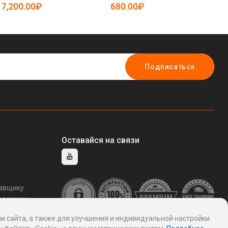
5081903)
периметром (арт. 25-
50
7,200.00₽
680.00₽
4
5081688)
Подписаться
Оставайся на связи
тавщику
ддержку
и сайта, а также для улучшения и индивидуальной настройки