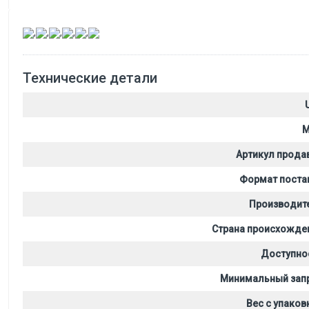
,
,
,
,
,
Технические детали
M
Артикул прода
Формат поста
Производит
Страна происхожде
Доступно
Минимальный зап
Вес с упаков