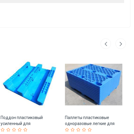
Поддон пластиковый
Паллеты пластиковые
Ко
усиленный для
одноразовые легкие для
ск
фармацевтики 4-сторонний
склада (арт. 25-5081710)
в