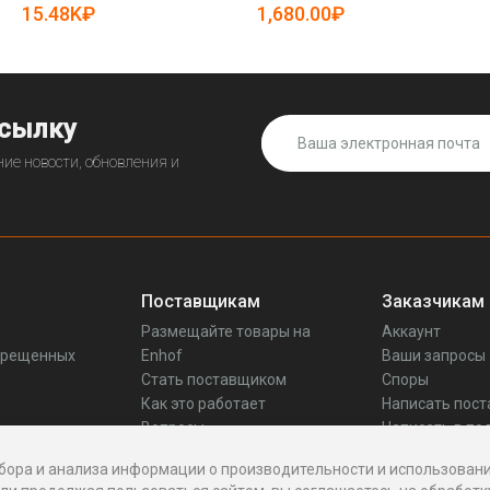
15.48K₽
1,680.00₽
ссылку
ие новости, обновления и
Поставщикам
Заказчикам
Размещайте товары на
Аккаунт
прещенных
Enhof
Ваши запросы
Стать поставщиком
Споры
Как это работает
Написать пос
Вопросы
Написать в по
Реквизиты
бора и анализа информации о производительности и использовани