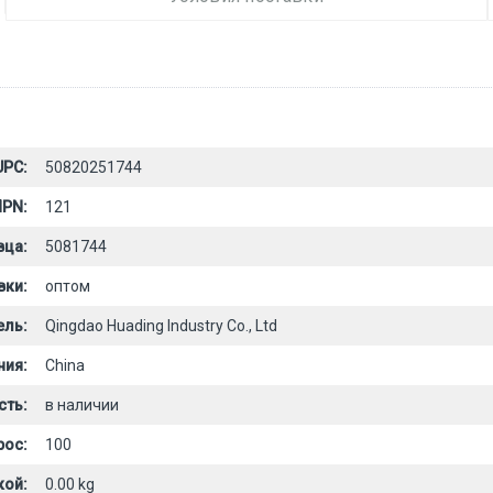
UPC:
50820251744
PN:
121
вца:
5081744
вки:
оптом
ель:
Qingdao Huading Industry Co., Ltd
ния:
China
сть:
в наличии
рос:
100
кой:
0.00 kg