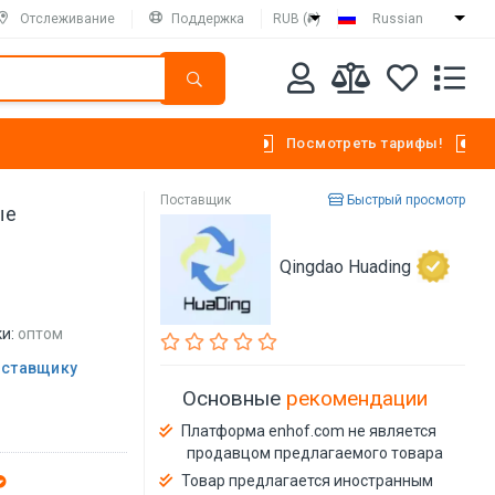
Отслеживание
Поддержка
RUB (₽)
Russian
Посмотреть тарифы!
Поставщик
Быстрый просмотр
ые
Qingdao Huading
и:
оптом
оставщику
Основные
рекомендации
Платформа enhof.com не является
продавцом предлагаемого товара
Товар предлагается иностранным