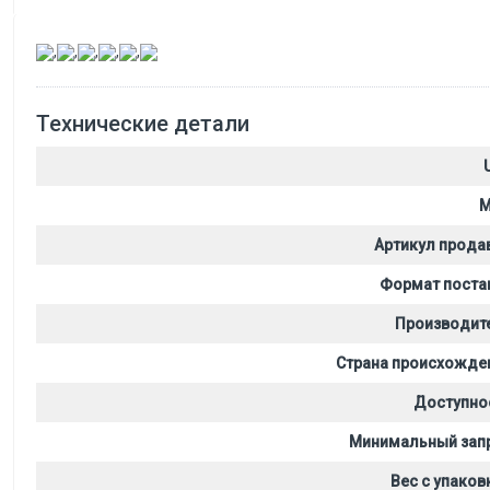
,
,
,
,
,
Технические детали
M
Артикул прода
Формат поста
Производит
Страна происхожде
Доступно
Минимальный зап
Вес с упаков