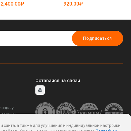
(арт. 25-5081557)
се
2,400.00₽
920.00₽
9
Подписаться
Оставайся на связи
тавщику
ддержку
и сайта, а также для улучшения и индивидуальной настройки