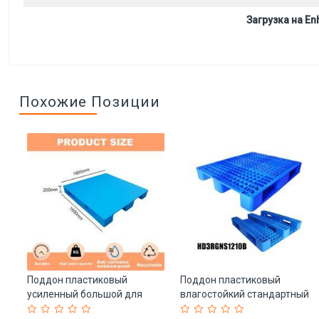
Загрузка на Enh
Похожие Позиции
Поддон пластиковый
Поддон пластиковый
ой
усиленный большой для
влагостойкий стандартный
хранения и транспортировки
4-сторонний (арт. 25-