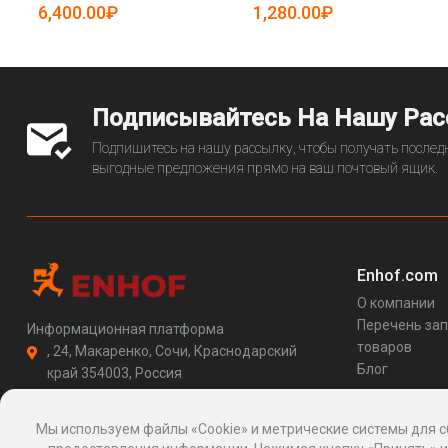
(арт. 25-5081501)
5081565)
6,400.00₽
1,280.00₽
Подписывайтесь На Нашу Ра
Подпишитесь на нашу рассылку, чтобы получать последн
выгодные предложения прямо на ваш почтовый ящик.
Enhof.com
О компании
Перечень за
Информационная платформа
товаров
, 24, Макаренко, Сочи, Краснодарский
Блог
край 354003, Россия
support@enhof.com
http://enhof.com
Мы используем файлы «Cookie» и метрические системы для с