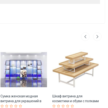
Сумка женская модная
Шкаф витрина для
Ст
витрина для украшений в
косметики и обуви с полками
ме
торговом центре (арт. 25-
(арт. 25-19080226)
дл