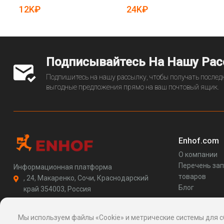
19080370)
12K₽
24K₽
Подписывайтесь На Нашу Ра
Подпишитесь на нашу рассылку, чтобы получать последн
выгодные предложения прямо на ваш почтовый ящик.
Enhof.com
О компании
Перечень за
Информационная платформа
товаров
, 24, Макаренко, Сочи, Краснодарский
Блог
край 354003, Россия
support@enhof.com
http://enhof.com
Мы используем файлы «Cookie» и метрические системы для с