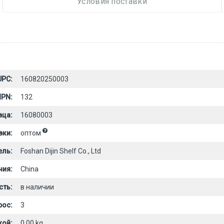
Условия поставки
UPC:
160820250003
PN:
132
вца:
16080003
вки:
оптом
ель:
Foshan Dijin Shelf Co., Ltd
ния:
China
сть:
в наличии
рос:
3
кой:
0.00 kg