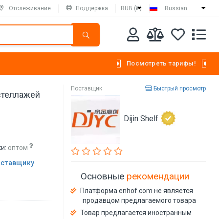
Отслеживание
Поддержка
RUB (₽)
Russian
Посмотреть тарифы!
Поставщик
Быстрый просмотр
стеллажей
Dijin Shelf
и:
оптом
оставщику
Основные
рекомендации
Платформа enhof.com не является
продавцом предлагаемого товара
Товар предлагается иностранным