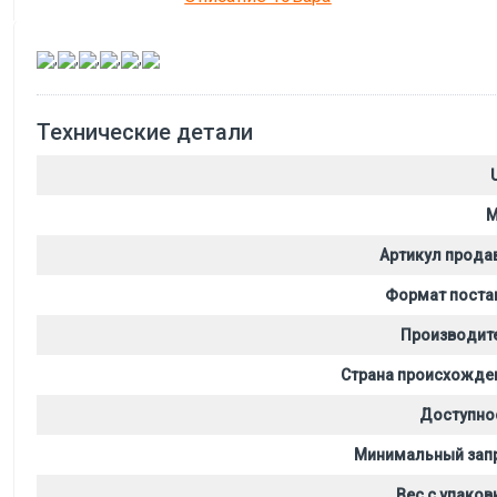
,
,
,
,
,
Технические детали
M
Артикул прода
Формат поста
Производит
Страна происхожде
Доступно
Минимальный зап
Вес с упаков