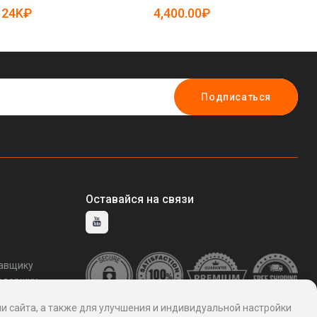
19080459)
19
24K₽
4,400.00₽
3
Подписаться
Оставайся на связи
тавщику
ддержку
и сайта, а также для улучшения и индивидуальной настройки