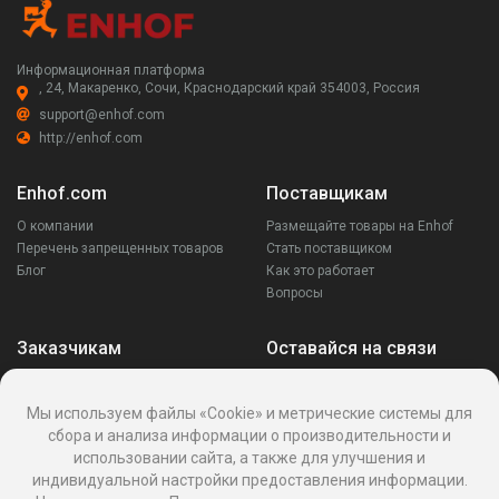
Информационная платформа
, 24, Макаренко, Сочи, Краснодарский край 354003, Россия
support@enhof.com
http://enhof.com
Enhof.com
Поставщикам
О компании
Размещайте товары на Enhof
Перечень запрещенных товаров
Стать поставщиком
Блог
Как это работает
Вопросы
Заказчикам
Оставайся на связи
Аккаунт
Ваши запросы
Мы используем файлы «Cookie» и метрические системы для
Споры
сбора и анализа информации о производительности и
Написать поставщику
использовании сайта, а также для улучшения и
Написать в поддержку
индивидуальной настройки предоставления информации.
Реквизиты