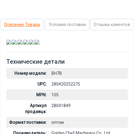
Описание Товара
Условия поставки
Отзывы клиентов
,
,
,
,
,
Технические детали
Номер модели:
BH7B
UPC:
280420252275
MPN:
105
Артикул
28041849
продавца:
Формат поставки:
оптом
Производитель:
Golden Chef Machinery Co., Ltd