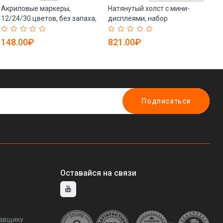
Акриловые маркеры,
Натянутый холст с мини-
На
12/24/30 цветов, без запаха,
дисплеями, набор
фр
для DIY (арт. 21101976)
мольбертов и подставка для
по
рисования (арт. 21082467)
(а
148.00₽
821.00₽
3
Подписаться
Оставайся на связи
тавщику