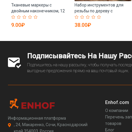
Тканевые маркеры с
Набор инструментов для
двойным наконечником, 12
резьбы по дереву с
цветов, двусторонние (арт.
полотняным футляром и
21102069)
стамесками (арт. 21082423)
9.00₽
38.00₽
Подписывайтесь На Нашу Ра
Подпишитесь на нашу рассылку, чтобы получать последн
выгодные предложения прямо на ваш почтовый ящик.
Enhof.com
О компании
Перечень за
Информационная платформа
товаров
, 24, Макаренко, Сочи, Краснодарский
Блог
край 354003, Россия