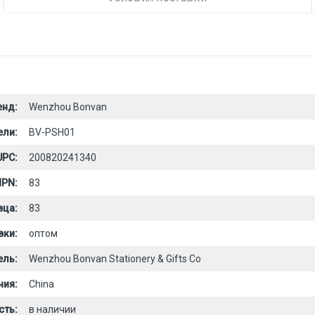
енд:
Wenzhou Bonvan
ели:
BV-PSH01
UPC:
200820241340
PN:
83
вца:
83
вки:
оптом
ель:
Wenzhou Bonvan Stationery & Gifts Co
ния:
China
сть:
в наличии