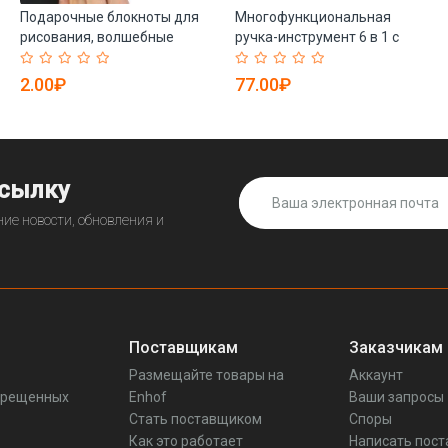
Подарочные блокноты для
Многофункциональная
рисования, волшебные
ручка-инструмент 6 в 1 с
скретч-листы, набор для
отверткой, уровнем и
рукоделия для детей (арт.
линейкой (арт. 21082013)
2.00₽
77.00₽
21082443)
ссылку
ие новости, обновления и
Поставщикам
Заказчикам
Размещайте товары на
Аккаунт
прещенных
Enhof
Ваши запросы
Стать поставщиком
Споры
Как это работает
Написать пос