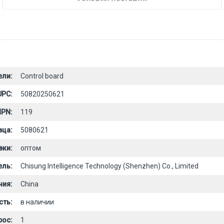
ели:
Control board
UPC:
50820250621
PN:
119
вца:
5080621
вки:
оптом
ель:
Chisung Intelligence Technology (Shenzhen) Co., Limited
ния:
China
сть:
в наличии
рос:
1