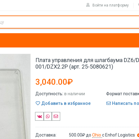
Войти на платформу
Плата управления для шлагбаума DZ6/
001/DZX2.2P (арт. 25-5080621)
3,040.00₽
Доступность:
в наличии
Формат поставк
Добавить в избранное
Написать п
Доставка:
500.00₽
до
Ohio
с Enhof Logistics