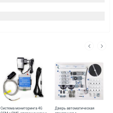
Система мониторинга 4G
Дверь автоматическая
Оп