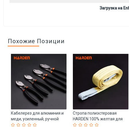
Загрузка на Enh
Похожие Позиции
Z
Кабелерез для алюминия и
Стропа полиэстеровая
меди, усиленный, ручной
HARDEN 100% желтая для
)
(арт. 25-19084485)
ручных инструментов (арт.