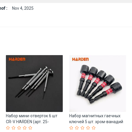
of :
Nov 4, 2025
Набор мини-отверток 6 шт
Набор магнитных гаечных
CR-V HARDEN (арт. 25-
ключей 5 шт. хром-ванадий
19084680)
(арт. 25-19084645)