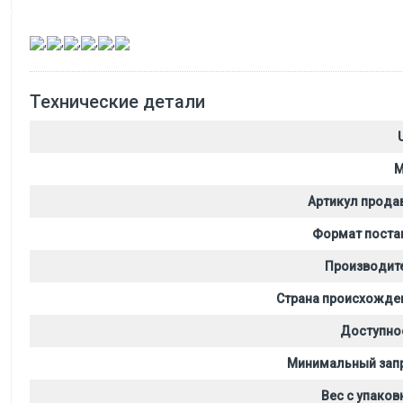
,
,
,
,
,
Технические детали
M
Артикул прода
Формат поста
Производит
Страна происхожде
Доступно
Минимальный зап
Вес с упаков