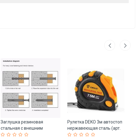
Заглушка резиновая
Рулетка DEKO 3м автостоп
Но
стальная с внешним
нержавеющая сталь (арт.
из
шестигранником M6 (арт. 25-
26-2402240)
13