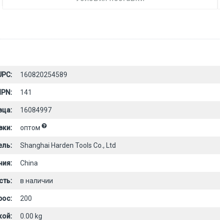
UPC:
160820254589
PN:
141
вца:
16084997
вки:
оптом
ель:
Shanghai Harden Tools Co., Ltd
ния:
China
сть:
в наличии
рос:
200
кой:
0.00 kg