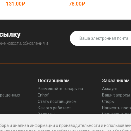
131.00₽
78.00₽
ссылку
ие новости, обновления и
Поставщикам
Заказчикам
Размещайте товары на
Аккаунт
прещенных
Enhof
Ваши запросы
Стать поставщиком
Споры
Как это работает
Написать пос
Вопросы
Написать в по
Реквизиты
бора и анализа информации о производительности и использовани