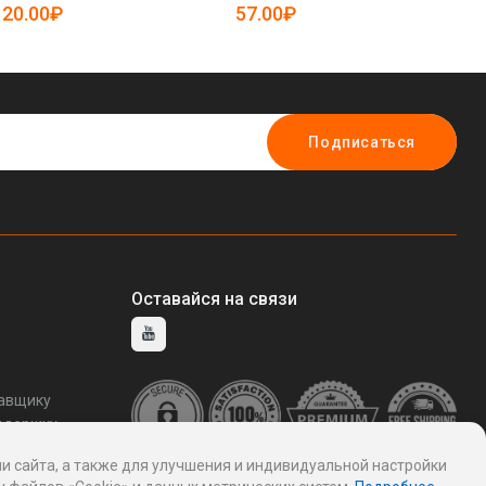
19084404)
20.00₽
57.00₽
1
Подписаться
Оставайся на связи
тавщику
ддержку
и сайта, а также для улучшения и индивидуальной настройки