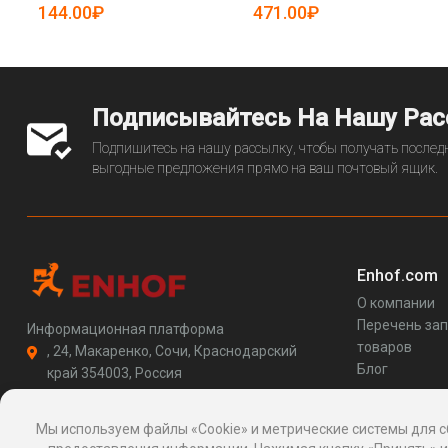
25-19084525)
144.00₽
471.00₽
Подписывайтесь На Нашу Ра
Подпишитесь на нашу рассылку, чтобы получать последн
выгодные предложения прямо на ваш почтовый ящик.
Enhof.com
О компании
Перечень за
Информационная платформа
товаров
, 24, Макаренко, Сочи, Краснодарский
Блог
край 354003, Россия
support@enhof.com
http://enhof.com
Мы используем файлы «Cookie» и метрические системы для с