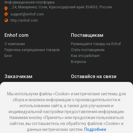
Информационная платформа
, 24, Макаренко, Сочи, Краснодарский край 354003, Россия
support@enhof.com
http://enhof.com
Enhof.com
Поставщикам
О компании
Размещайте товары на Enhof
Перечень запрещенных товаров
Стать поставщиком
Блог
Как это работает
Вопросы
Заказчикам
Оставайся на связи
Аккаунт
Ваши запросы
Мы используем файлы «Cookie» и метрические системы для
Споры
сбора и анализа информации о производительности и
Написать поставщику
использовании сайта, а также для улучшения и
Написать в поддержку
индивидуальной настройки предоставления информации.
Реквизиты
Нажимая кнопку «Принять» или продолжая пользоваться
сайтом, вы соглашаетесь на обработку файлов «Cookie» и
данных метрических систем.
Подробнее