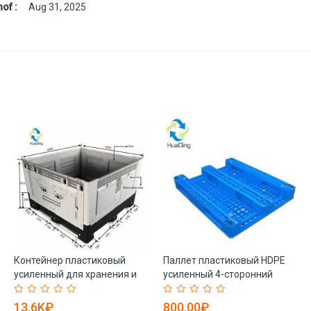
of :
Aug 31, 2025
Контейнер пластиковый
Паллет пластиковый HDPE
усиленный для хранения и
усиленный 4-сторонний
транспортировки (арт. 25-
односторонний (арт. 25-
5081649)
5081809)
13.6K₽
800.00₽