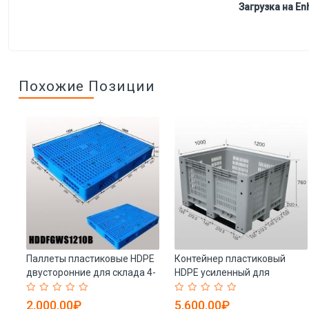
Загрузка на Enh
Похожие Позиции
Паллеты пластиковые HDPE
Контейнер пластиковый
двусторонние для склада 4-
HDPE усиленный для
5)
сторонние (арт. 25-5081519)
фруктов 1200x1000x760 мм
(арт. 25-5081447)
2,000.00₽
5,600.00₽