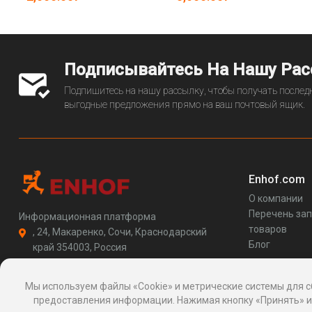
Подписывайтесь На Нашу Ра
Подпишитесь на нашу рассылку, чтобы получать последн
выгодные предложения прямо на ваш почтовый ящик.
Enhof.com
О компании
Перечень за
Информационная платформа
товаров
, 24, Макаренко, Сочи, Краснодарский
Блог
край 354003, Россия
support@enhof.com
http://enhof.com
Мы используем файлы «Cookie» и метрические системы для с
предоставления информации. Нажимая кнопку «Принять» ил