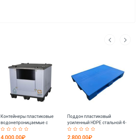
Контейнеры пластиковые
Поддон пластиковый
По
водонепроницаемые с
усиленный HDPE стальной 4-
бе
крышкой для хранения (арт.
сторонний (арт. 25-5081491)
12
25-5081452)
50
4,000.00₽
2,800.00₽
2