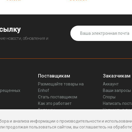
ссылку
ие новости, обновления и
Поставщикам
Заказчикам
Размещайте товары на
Аккаунт
прещенных
Enhof
Ваши запросы
Стать поставщиком
Споры
Как это работает
Написать пос
Вопросы
Написать в по
Реквизиты
бора и анализа информации о производительности и использовани
и продолжая пользоваться сайтом, вы соглашаетесь на обработку