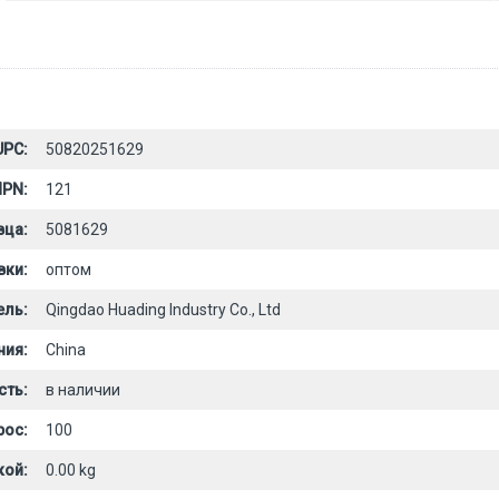
UPC:
50820251629
PN:
121
вца:
5081629
вки:
оптом
ель:
Qingdao Huading Industry Co., Ltd
ния:
China
сть:
в наличии
рос:
100
кой:
0.00 kg