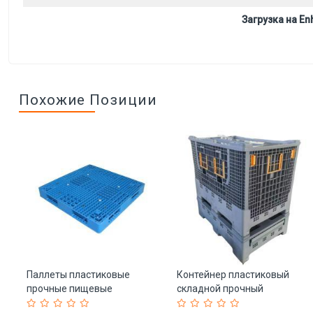
Загрузка на Enh
Похожие Позиции
Паллеты пластиковые
Контейнер пластиковый
прочные пищевые
складной прочный
экологичные б/у (арт. 25-
штабелируемый (арт. 25-