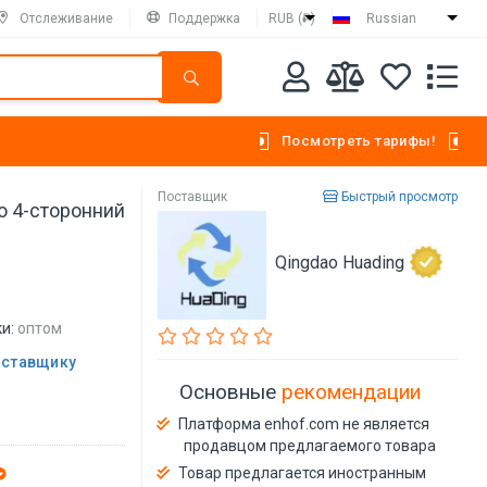
Отслеживание
Поддержка
RUB (₽)
Russian
Посмотреть тарифы!
Поставщик
Быстрый просмотр
о 4-сторонний
Qingdao Huading
и:
оптом
оставщику
Основные
рекомендации
Платформа enhof.com не является
продавцом предлагаемого товара
Товар предлагается иностранным