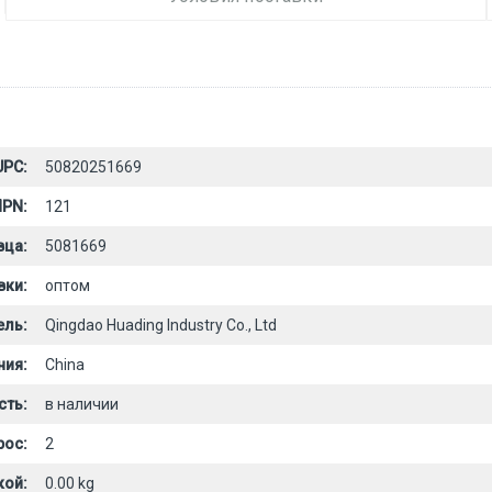
UPC:
50820251669
PN:
121
вца:
5081669
вки:
оптом
ель:
Qingdao Huading Industry Co., Ltd
ния:
China
сть:
в наличии
рос:
2
кой:
0.00 kg