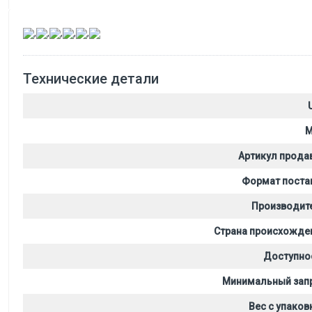
,
,
,
,
,
Технические детали
M
Артикул прода
Формат поста
Производит
Страна происхожде
Доступно
Минимальный зап
Вес с упаков