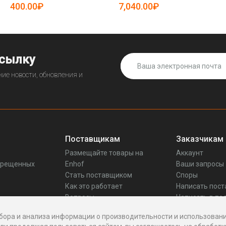
дюйма (арт. 25-5081772)
400.00₽
7,040.00₽
ссылку
ие новости, обновления и
Поставщикам
Заказчикам
Размещайте товары на
Аккаунт
прещенных
Enhof
Ваши запросы
Стать поставщиком
Споры
Как это работает
Написать пос
Вопросы
Написать в по
Реквизиты
бора и анализа информации о производительности и использовани