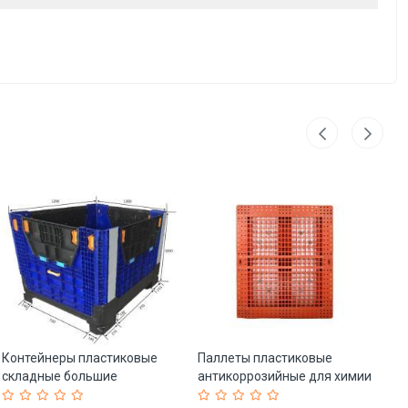
Контейнеры пластиковые
Паллеты пластиковые
Ящ
складные большие
антикоррозийные для химии
эк
1210H1050 (арт. 25-5081642)
1200x800 мм (арт. 25-
фр