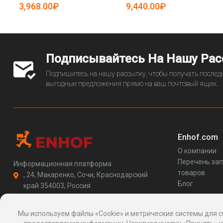
5081744)
5081511)
3,968.00₽
9,440.00₽
Подписывайтесь На Нашу Ра
Подпишитесь на нашу рассылку, чтобы получать последн
выгодные предложения прямо на ваш почтовый ящик.
Enhof.com
О компании
Перечень за
Информационная платформа
товаров
, 24, Макаренко, Сочи, Краснодарский
Блог
край 354003, Россия
support@enhof.com
http://enhof.com
Мы используем файлы «Cookie» и метрические системы для с