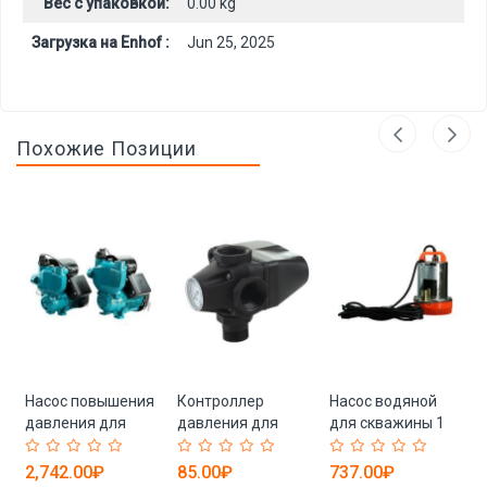
Вес с упаковкой:
0.00 kg
Загрузка на Enhof :
Jun 25, 2025
Похожие Позиции
я
Насос повышения
Контроллер
Насос водяной
давления для
давления для
для скважины 1
дома с
насоса воды с
дюйм 12 Вольт 0.2
автоматическим
электрическим
л.с. (арт. 25-
2,742.00₽
85.00₽
737.00₽