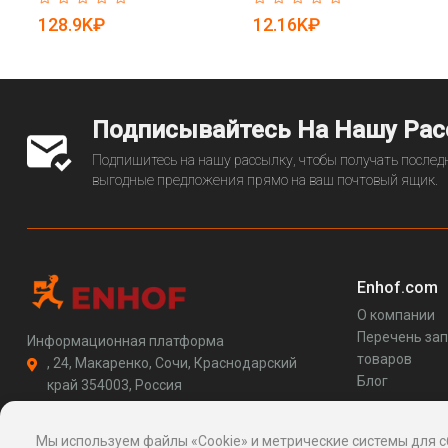
автобусной остановке (арт.
резистивный, с процессором
128.9K₽
12.16K₽
25-3071872)
J1900, i3/i5/i7, RS232, RS485,
RS422 (арт. 16121140)
Подписывайтесь На Нашу Ра
Подпишитесь на нашу рассылку, чтобы получать последн
выгодные предложения прямо на ваш почтовый ящик.
Enhof.com
О компании
Перечень за
Информационная платформа
товаров
, 24, Макаренко, Сочи, Краснодарский
Блог
край 354003, Россия
support@enhof.com
http://enhof.com
Мы используем файлы «Cookie» и метрические системы для с