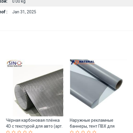
кой:
0.00 kg
of :
Jan 31, 2025
Чёрная карбоновая плёнка
Наружные рекламные
4D с текстурой для авто (арт.
баннеры, тент ПВХ для
1312471)
рекламных роликов (арт.