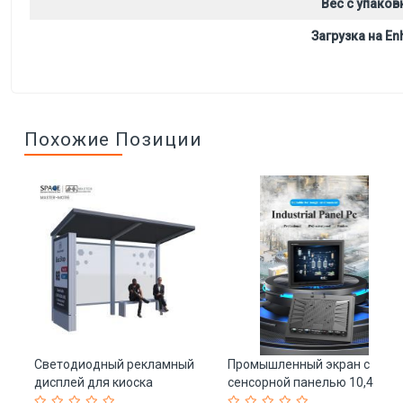
Вес с упаков
Загрузка на Enh
Похожие Позиции
Светодиодный рекламный
Промышленный экран с
й
дисплей для киоска
сенсорной панелью 10,4
ожидания WIFI на
дюйма, емкостной и