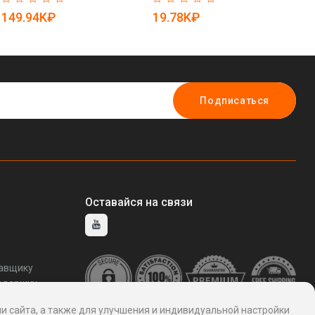
3071969)
изображением (арт. 25-
ве
149.94K₽
19.78K₽
2
3071959)
(а
Подписаться
Оставайся на связи
тавщику
ддержку
и сайта, а также для улучшения и индивидуальной настройки