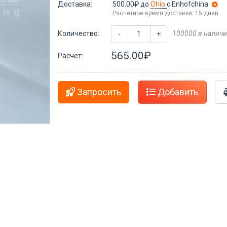
Доставка:
500.00₽
до
Ohio
с Enhofchina
Расчетное время доставки: 15 дней
Количество:
100000 в налич
-
+
565.00₽
Расчет:
Запросить
Добавить