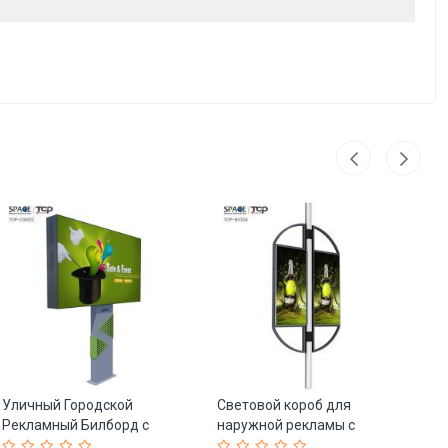
Уличный Городской
Световой короб для
Ин
Рекламный Билборд с
наружной рекламы с
ав
Лайтбоксом (арт. 25-
прокручивающимся
ба