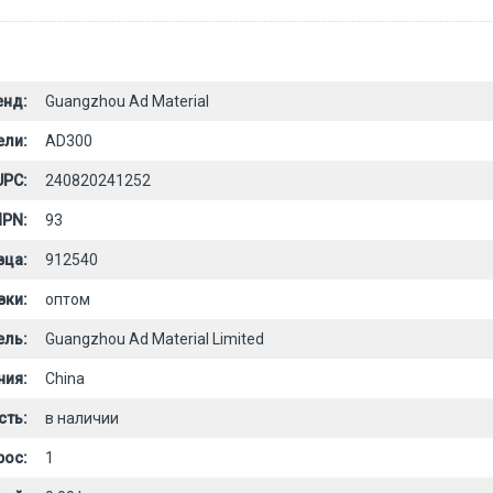
енд:
Guangzhou Ad Material
ели:
AD300
UPC:
240820241252
PN:
93
вца:
912540
вки:
оптом
ель:
Guangzhou Ad Material Limited
ния:
China
сть:
в наличии
рос:
1