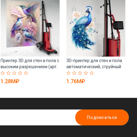
Принтер 3D для стен и пола с
3D-принтер для стен и пола
Пр
высоким разрешением (арт.
автоматический, струйный
UV
25-19082125)
(арт. 25-19082189)
ра
19
1.28M₽
1.76M₽
1
Подписаться