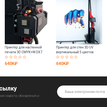
Принтер для настенной
Принтер для стен 3D UV
печати 3D CMYK+W DX7
вертикальный 5 цветов
I1600 I3200 G6 (арт. 25-
CYMK M (арт. 25-19082177)
19082008)
640K₽
640K₽
ссылку
ие новости, обновления и