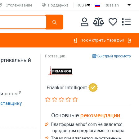
Отслеживание
Поддержка
RUB (₽)
Russian
Посмотреть тарифы!
Поставщик
Быстрый просмотр
ертикальный
Friankor Intelligent
и:
оптом
оставщику
Основные
рекомендации
Платформа enhof.com не является
продавцом предлагаемого товара
Товар предлагается иностранным