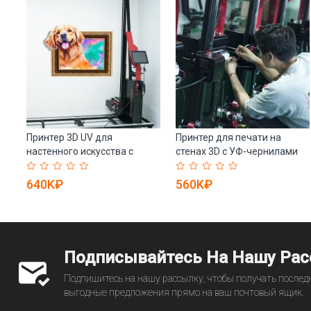
Принтер 3D UV для
Принтер для печати на
т.
настенного искусства с
стенах 3D с УФ-чернилами
головкой DX7 (арт. 25-
автоматический (арт. 25-
19082041)
19082108)
640K₽
560K₽
Подписывайтесь На Нашу Ра
Подпишитесь на нашу рассылку, чтобы получать последн
выгодные предложения прямо на ваш почтовый ящик.