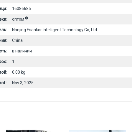
вца:
16086685
вки:
оптом
ель:
Nanjing Friankor Intelligent Technology Co, Ltd
ния:
China
сть:
в наличии
рос:
1
кой:
0.00 kg
of :
Nov 3, 2025