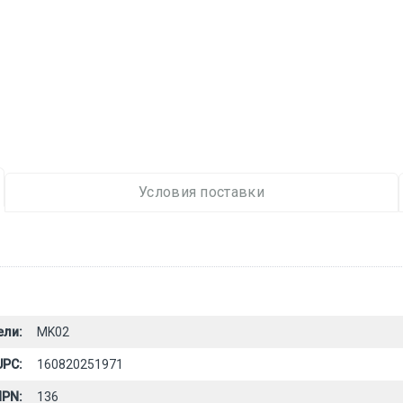
Условия поставки
ели:
MK02
UPC:
160820251971
PN:
136