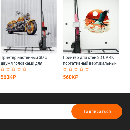
Принтер настенный 3D с
Принтер для стен 3D UV 4K
Пр
двумя головками для
портативный вертикальный
и 
печати (арт. 25-19081970)
(арт. 25-19081928)
19
560K₽
560K₽
1
Подписаться