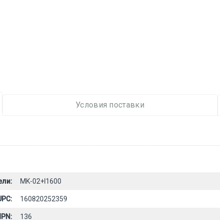
Условия поставки
ели:
MK-02+I1600
UPC:
160820252359
PN:
136