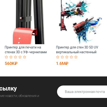
Принтер для печати на
Принтер для стен 3D 5D UV
стенах 3D с УФ-чернилами
вертикальный настенный
автоматический (арт. 25-
(арт. 25-19081949)
19082108)
560K₽
1.6M₽
ссылку
ие новости, обновления и