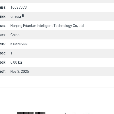
вца:
16087073
вки:
оптом
ель:
Nanjing Friankor Intelligent Technology Co, Ltd
ния:
China
сть:
в наличии
рос:
1
кой:
0.00 kg
of :
Nov 3, 2025