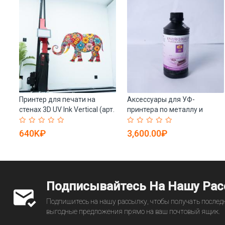
а 5
Принтер для печати на
Аксессуары для УФ-
стенах 3D UV Ink Vertical (арт.
принтера по металлу и
25-19081992)
стеклу с жидким покрытием
(арт. 25-19082326)
640K₽
3,600.00₽
Подписывайтесь На Нашу Ра
Подпишитесь на нашу рассылку, чтобы получать последн
выгодные предложения прямо на ваш почтовый ящик.