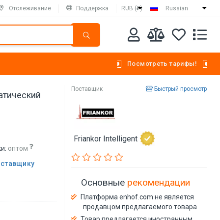
Отслеживание
Поддержка
RUB (₽)
Russian
Посмотреть тарифы!
Поставщик
Быстрый просмотр
матический
Friankor Intelligent
и:
оптом
оставщику
Основные
рекомендации
Платформа enhof.com не является
продавцом предлагаемого товара
Товар предлагается иностранным