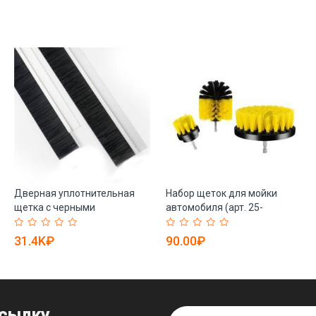
Дверная уплотнительная
Набор щеток для мойки
щетка с черными
автомобиля (арт. 25-
нейлоновыми щетинами
1408322)
(арт. 25-1408497)
31.4K₽
90.00₽
ссылку