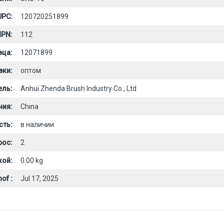
UPC:
120720251899
PN:
112
вца:
12071899
вки:
оптом
ель:
Anhui Zhenda Brush Industry Co., Ltd
ния:
China
сть:
в наличии
рос:
2
кой:
0.00 kg
of :
Jul 17, 2025