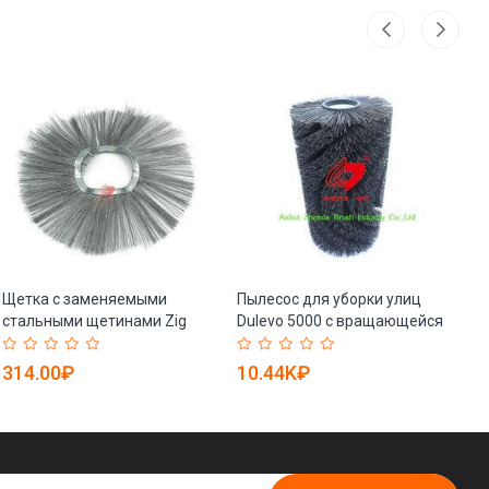
Щетка с заменяемыми
Пылесос для уборки улиц
Ще
стальными щетинами Zig
Dulevo 5000 с вращающейся
эл
Zag (арт. 25-1408149)
щеткой (арт. 25-1408172)
14
14
314.00₽
10.44K₽
1