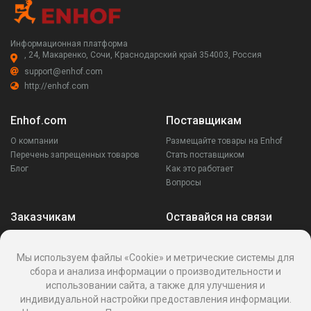
Информационная платформа
, 24, Макаренко, Сочи, Краснодарский край 354003, Россия
support@enhof.com
http://enhof.com
Enhof.com
Поставщикам
О компании
Размещайте товары на Enhof
Перечень запрещенных товаров
Стать поставщиком
Блог
Как это работает
Вопросы
Заказчикам
Оставайся на связи
Аккаунт
Ваши запросы
Мы используем файлы «Cookie» и метрические системы для
Споры
сбора и анализа информации о производительности и
Написать поставщику
использовании сайта, а также для улучшения и
Написать в поддержку
индивидуальной настройки предоставления информации.
Реквизиты