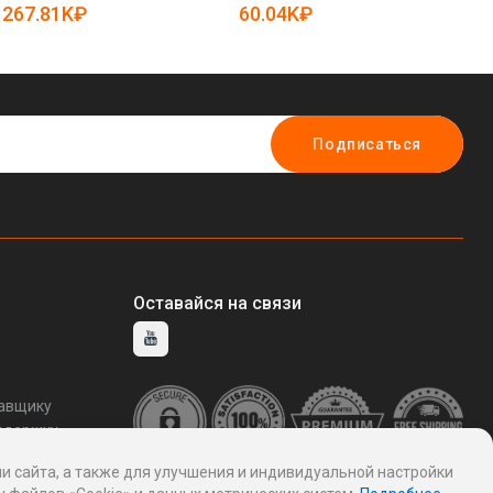
28041797)
коммерческого
25
267.81K₽
60.04K₽
5
использования (арт. 25-
28041816)
Подписаться
Оставайся на связи
тавщику
ддержку
и сайта, а также для улучшения и индивидуальной настройки