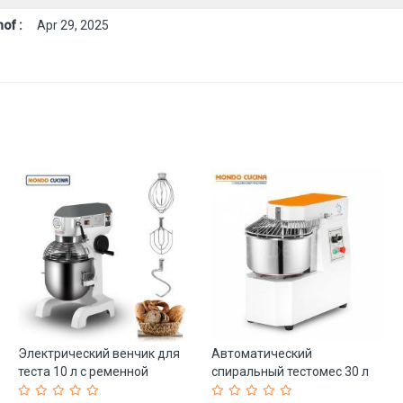
of :
Apr 29, 2025
Электрический венчик для
Автоматический
теста 10 л с ременной
спиральный тестомес 30 л
передачей (арт. 25-
12 кг | Пекарское