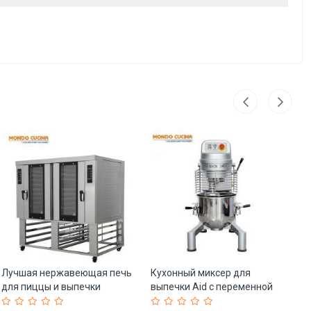
Лучшая нержавеющая печь
Кухонный миксер для
Пл
для пиццы и выпечки
выпечки Aid с переменной
те
курицы и хлеба (арт. 25-
частотой для
мя