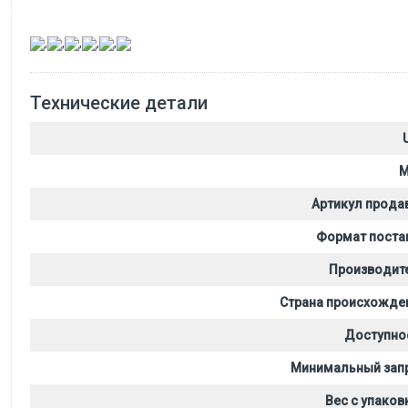
,
,
,
,
,
Технические детали
M
Артикул прода
Формат поста
Производит
Страна происхожде
Доступно
Минимальный зап
Вес с упаков