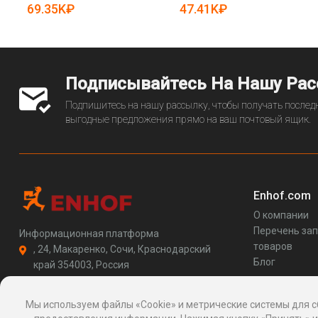
автоматическая (арт. 25-
69.35K₽
47.41K₽
28041884)
Подписывайтесь На Нашу Ра
Подпишитесь на нашу рассылку, чтобы получать последн
выгодные предложения прямо на ваш почтовый ящик.
Enhof.com
О компании
Перечень за
Информационная платформа
товаров
, 24, Макаренко, Сочи, Краснодарский
Блог
край 354003, Россия
support@enhof.com
http://enhof.com
Мы используем файлы «Cookie» и метрические системы для с