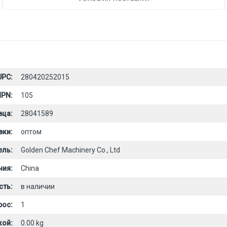
UPC:
280420252015
PN:
105
вца:
28041589
вки:
оптом
ель:
Golden Chef Machinery Co., Ltd
ния:
China
сть:
в наличии
рос:
1
кой:
0.00 kg