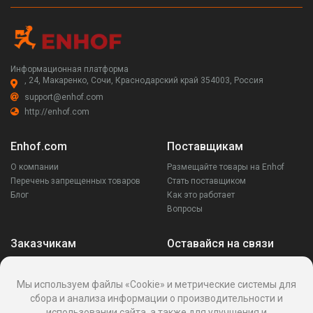
Информационная платформа
, 24, Макаренко, Сочи, Краснодарский край 354003, Россия
support@enhof.com
http://enhof.com
Enhof.com
Поставщикам
О компании
Размещайте товары на Enhof
Перечень запрещенных товаров
Стать поставщиком
Блог
Как это работает
Вопросы
Заказчикам
Оставайся на связи
Аккаунт
Ваши запросы
Мы используем файлы «Cookie» и метрические системы для
Споры
сбора и анализа информации о производительности и
Написать поставщику
использовании сайта, а также для улучшения и