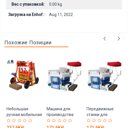
Вес с упаковкой:
0.00 kg
Загрузка на Enhof :
Aug 11, 2022
Похожие Позиции
ская
Небольшая
Машина для
Передвижные
ручная мобильная
производства
станки для
машина для
бетонных блоков
производства
производства
кирпича, блоков
237.6K₽
171.6K₽
171.6K₽