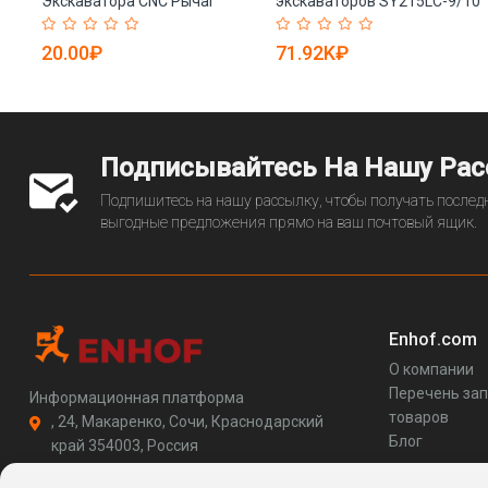
ый
Экскаватора CNC Рычаг
экскаваторов SY215LC-9/10
Коробки (арт. 25-19080836)
(арт. 25-19080958)
20.00₽
71.92K₽
Подписывайтесь На Нашу Ра
Подпишитесь на нашу рассылку, чтобы получать последн
выгодные предложения прямо на ваш почтовый ящик.
Enhof.com
О компании
Перечень за
Информационная платформа
товаров
, 24, Макаренко, Сочи, Краснодарский
Блог
край 354003, Россия
support@enhof.com