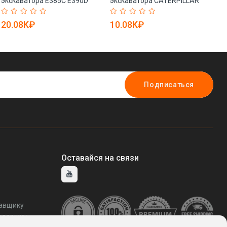
экскаватора E385C E390D
экскаватора CATERPILLAR
PC
10R6269 2254614 (арт. 25-
320D2 (арт. 25-19080954)
00
19080703)
20.08K₽
10.08K₽
2
Подписаться
Оставайся на связи
тавщику
ддержку