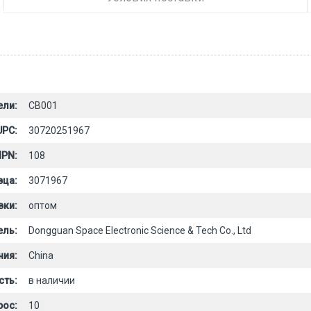
ели:
CB001
UPC:
30720251967
PN:
108
вца:
3071967
вки:
оптом
ель:
Dongguan Space Electronic Science & Tech Co., Ltd
ния:
China
сть:
в наличии
рос:
10