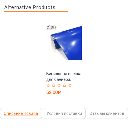
Alternative Products
Виниловая пленка
для баннера,
суперкачество,
самоклеящаяся
62.00₽
для
компьютерной
резки (арт.
Описание Товара
Условия поставки
Отзывы клиентов
1312491)