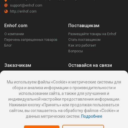
support@enhof.com
http://enhof.com
Enhof.com
Поставщикам
О компании
Размещайте товары на Enhof
Перечень запрещенных товаров
Стать поставщиком
Блог
Как это работает
Вопросы
Заказчикам
Оставайся на связи
Аккаунт
Ваши запросы
Мы используем файлы «Cookie» и метрические системы для
Споры
сбора и анализа информации о производительности и
Написать поставщику
использовании сайта, а также для улучшения и
Написать в поддержку
индивидуальной настройки предоставления информации.
Реквизиты
Нажимая кнопку «Принять» или продолжая пользоваться
сайтом, вы соглашаетесь на обработку файлов «Cookie» и
данных метрических систем.
Подробнее
Политика Cookies
Политика обработки персональных данных