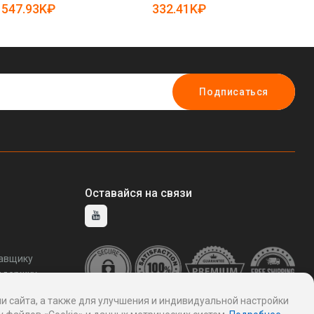
11071344)
препятствий (арт. 2811533)
547.93K₽
332.41K₽
5
Подписаться
Оставайся на связи
тавщику
ддержку
и сайта, а также для улучшения и индивидуальной настройки