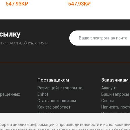
25-11071351)
547.93K₽
547.93K₽
ссылку
ие новости, обновления и
Поставщикам
Заказчикам
Размещайте товары на
Аккаунт
прещенных
Enhof
Ваши запросы
Стать поставщиком
Споры
Как это работает
Написать пос
Вопросы
Написать в по
Реквизиты
бора и анализа информации о производительности и использовани