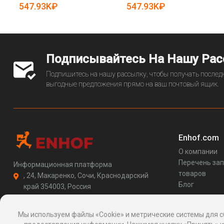
отели (арт. 25-11071287)
25-11071292)
547.93K₽
547.93K₽
Подписывайтесь На Нашу Ра
Подпишитесь на нашу рассылку, чтобы получать последн
выгодные предложения прямо на ваш почтовый ящик.
Enhof.com
О компании
Перечень за
Информационная платформа
товаров
, 24, Макаренко, Сочи, Краснодарский
Блог
край 354003, Россия
support@enhof.com
http://enhof.com
Мы используем файлы «Cookie» и метрические системы для с