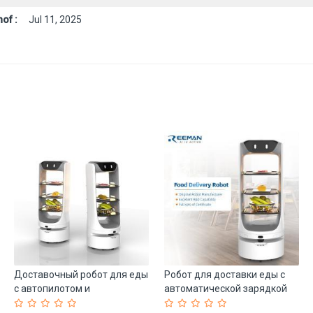
of :
Jul 11, 2025
Доставочный робот для еды
Робот для доставки еды с
с автопилотом и
автоматической зарядкой
креативным дизайном (арт.
(арт. 25-11071291)