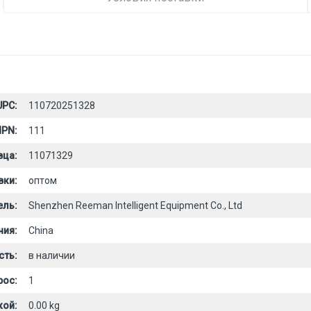
UPC:
110720251328
PN:
111
вца:
11071329
вки:
оптом
ель:
Shenzhen Reeman Intelligent Equipment Co., Ltd
ния:
China
сть:
в наличии
рос:
1
кой:
0.00 kg