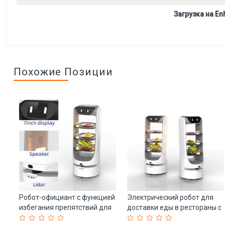
Загрузка на Enh
Похожие Позиции
Робот-официант с функцией
Электрический робот для
избегания препятствий для
доставки еды в рестораны с
я
доставки еды в рестораны и
автономной зарядкой (арт.