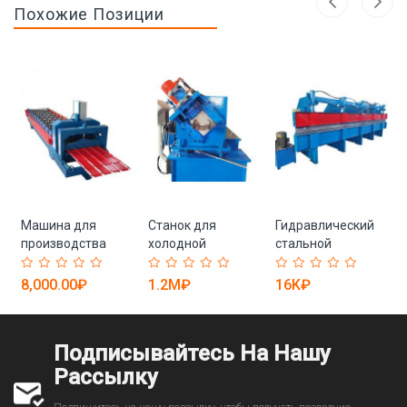
Похожие Позиции
Машина для
Станок для
Гидравлический
производства
холодной
стальной
прочной
прокатки
трубогиб
глазурованной
стальных рам
высокого
8,000.00₽
1.2M₽
16K₽
.
плитки (арт. 25-
дверей и окон
качества (арт. 25-
18080354)
(арт. 25-18080163)
18080323)
Подписывайтесь На Нашу
Рассылку