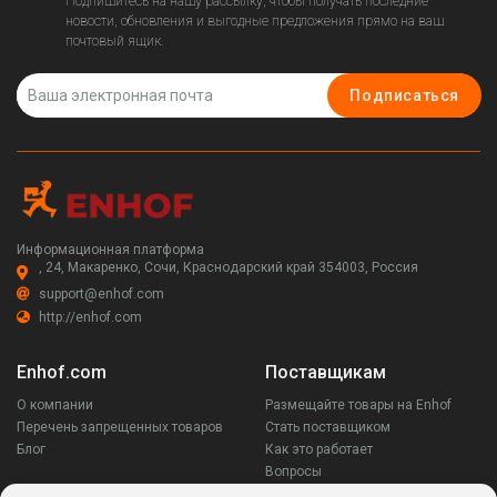
Подпишитесь на нашу рассылку, чтобы получать последние
новости, обновления и выгодные предложения прямо на ваш
почтовый ящик.
Подписаться
Информационная платформа
, 24, Макаренко, Сочи, Краснодарский край 354003, Россия
support@enhof.com
http://enhof.com
Enhof.com
Поставщикам
О компании
Размещайте товары на Enhof
Перечень запрещенных товаров
Стать поставщиком
Блог
Как это работает
Вопросы