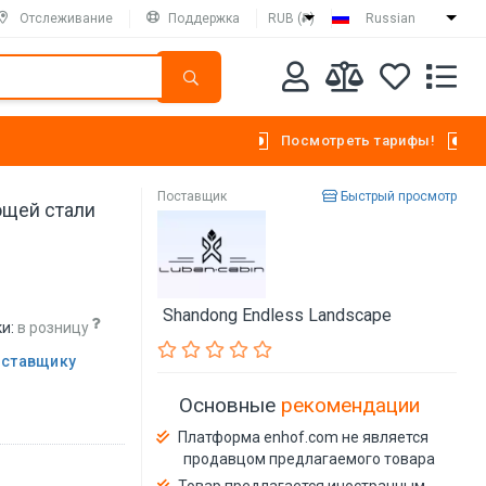
Отслеживание
Поддержка
RUB (₽)
Russian
Посмотреть тарифы!
Поставщик
Быстрый просмотр
ющей стали
Shandong Endless Landscape
и:
в розницу
оставщику
Основные
рекомендации
Платформа enhof.com не является
продавцом предлагаемого товара