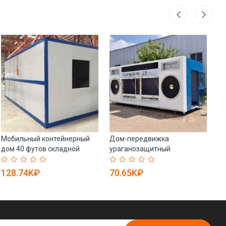
Мобильный контейнерный
Дом-передвижка
Ко
дом 40 футов складной
ураганозащитный
(а
портативный (арт. 25-
водонепроницаемый с
30072038)
кухней (арт. 26-1090398)
128.74K₽
70.65K₽
6