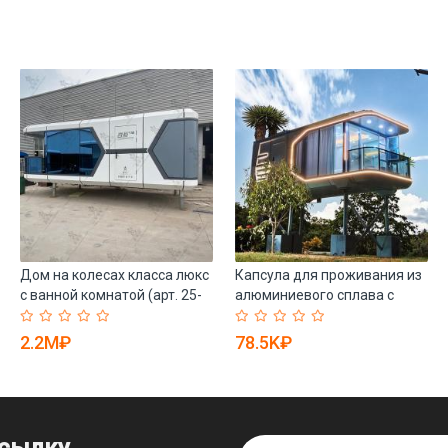
Дом на колесах класса люкс
Капсула для проживания из
с ванной комнатой (арт. 25-
алюминиевого сплава с
24110044)
умной технологией (арт. 26-
1090144)
2.2M₽
78.5K₽