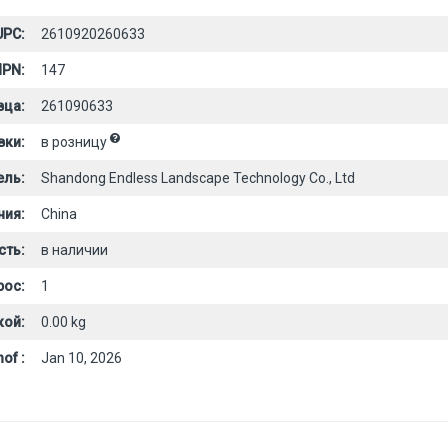
UPC:
2610920260633
PN:
147
вца:
261090633
вки:
в розницу
ель:
Shandong Endless Landscape Technology Co., Ltd
ния:
China
сть:
в наличии
рос:
1
кой:
0.00 kg
of :
Jan 10, 2026