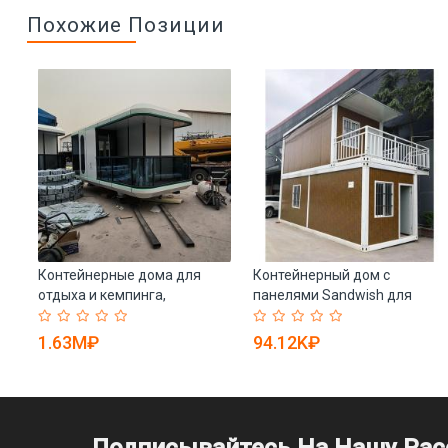
Похожие Позиции
Контейнерные дома для
Контейнерный дом с
ый
отдыха и кемпинга,
панелями Sandwish для
передвижные (арт. 26-
жилья и отдыха (арт. 25-
1090063)
30072108)
1.63M₽
94.12K₽