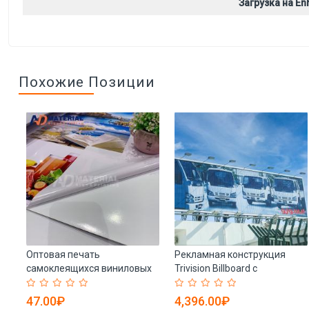
Загрузка на Enh
Похожие Позиции
Оптовая печать
Рекламная конструкция
самоклеящихся виниловых
Trivision Billboard с
наклеек для производства и
высочайшим качеством
продажи (арт. 912558)
изготовления (арт. 25-
47.00₽
4,396.00₽