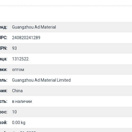
енд:
Guangzhou Ad Material
UPC:
240820241289
PN:
93
вца:
1312522
вки:
оптом
ель:
Guangzhou Ad Material Limited
ния:
China
сть:
в наличии
рос:
10
кой:
0.00 kg