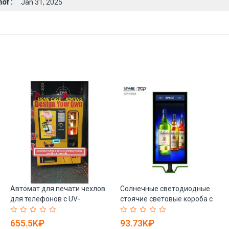
of :
Jan 31, 2025
Автомат для печати чехлов
Солнечные светодиодные
для телефонов с UV-
стоячие световые короба с
принтером и оплатой
двухсторонними
картами (арт. 16121219)
квадратными узорами (арт.
655.5K₽
93.73K₽