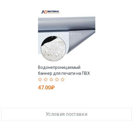
Водонепроницаемый
баннер для печати на ПВХ
для рыбных прудов (арт.
912577)
47.00₽
Условия поставки