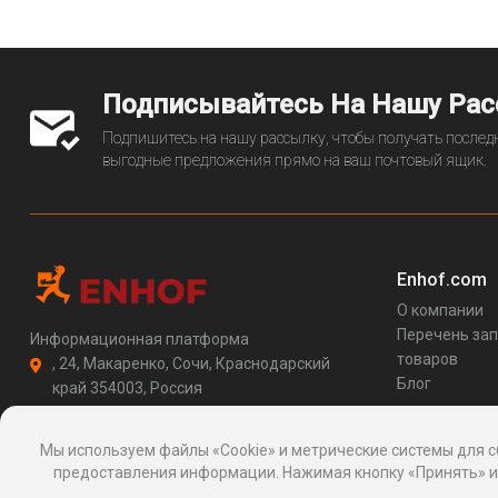
3072063)
Подписывайтесь На Нашу Ра
Подпишитесь на нашу рассылку, чтобы получать последн
выгодные предложения прямо на ваш почтовый ящик.
Enhof.com
О компании
Перечень за
Информационная платформа
товаров
, 24, Макаренко, Сочи, Краснодарский
Блог
край 354003, Россия
support@enhof.com
http://enhof.com
Мы используем файлы «Cookie» и метрические системы для с
предоставления информации. Нажимая кнопку «Принять» ил