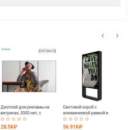
Дисплей для рекламы на
Световой короб с
ПВ
витринах, 3000 нит, с
алюминиевой рамкой и
бр
высокой яркостью,
светодиодной подсветкой
во
читаемый при солнце (арт.
для наружного
ры
28.5K₽
56.91K₽
4