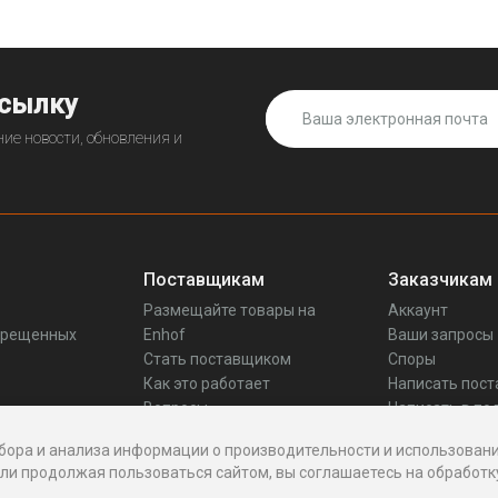
25-3072015)
ссылку
ие новости, обновления и
Поставщикам
Заказчикам
Размещайте товары на
Аккаунт
прещенных
Enhof
Ваши запросы
Стать поставщиком
Споры
Как это работает
Написать пос
Вопросы
Написать в по
Реквизиты
бора и анализа информации о производительности и использовани
и продолжая пользоваться сайтом, вы соглашаетесь на обработку