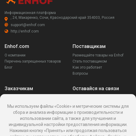
Информационная платформа
, 24, Макаренко, Сочи, Краснодарский край 354003, Россия
support@enhof.com
http://enhof.com
Enhof.com
Поставщикам
О компании
Размещайте товары на Enhof
Перечень запрещенных товаров
Стать поставщиком
Блог
Как это работает
Вопросы
Заказчикам
Оставайся на связи
Аккаунт
Ваши запросы
Мы используем файлы «Cookie» и метрические системы для
Споры
сбора и анализа информации о производительности и
Написать поставщику
использовании сайта, а также для улучшения и
Написать в поддержку
индивидуальной настройки предоставления информации.
Реквизиты
Нажимая кнопку «Принять» или продолжая пользоваться