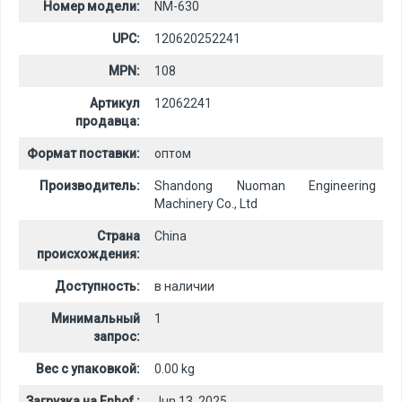
Номер модели:
NM-630
UPC:
120620252241
MPN:
108
Артикул
12062241
продавца:
Формат поставки:
оптом
Производитель:
Shandong Nuoman Engineering
Machinery Co., Ltd
Страна
China
происхождения:
Доступность:
в наличии
Минимальный
1
запрос:
Вес с упаковкой:
0.00 kg
Загрузка на Enhof :
Jun 13, 2025