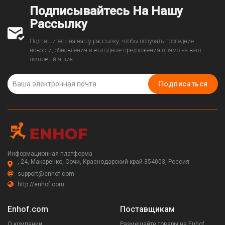
5083317)
Подписывайтесь На Нашу
Рассылку
Подпишитесь на нашу рассылку, чтобы получать последние
новости, обновления и выгодные предложения прямо на ваш
почтовый ящик.
Подписаться
Информационная платформа
, 24, Макаренко, Сочи, Краснодарский край 354003, Россия
support@enhof.com
http://enhof.com
Enhof.com
Поставщикам
О компании
Размещайте товары на Enhof