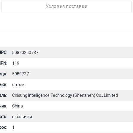
Условия поставки
UPC:
50820250737
PN:
119
вца:
5080737
вки:
оптом
ель:
Chisung Intelligence Technology (Shenzhen) Co., Limited
ния:
China
сть:
в наличии
рос:
1