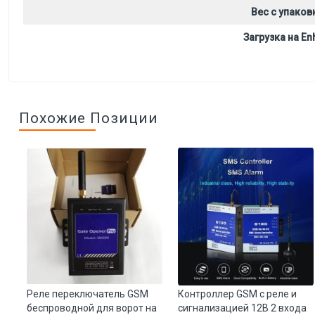
Вес с упаков
Загрузка на Enh
Похожие Позиции
Реле переключатель GSM
Контроллер GSM с реле и
беспроводной для ворот на
сигнализацией 12В 2 входа