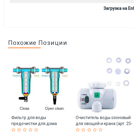
Загрузка на Enh
Похожие Позиции
ку
Фильтр для воды
Очиститель воды озоновый
предочистки для дома
для овощей и крана (арт. 25-
компактный (арт. 25-
5085269)