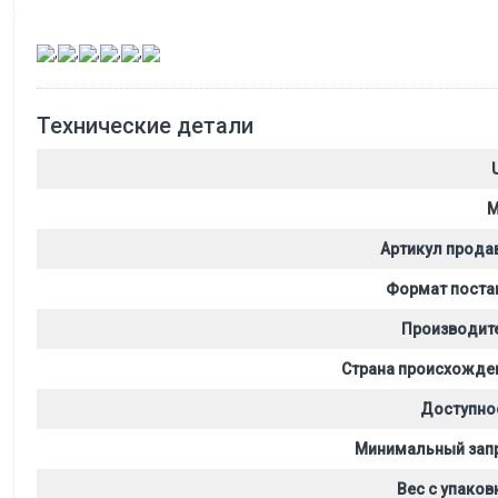
,
,
,
,
,
Технические детали
M
Артикул прода
Формат поста
Производит
Страна происхожде
Доступно
Минимальный зап
Вес с упаков