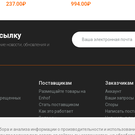
(арт. 25-5085096)
237.00₽
994.00₽
ссылку
ие новости, обновления и
Поставщикам
Заказчикам
Размещайте товары на
Аккаунт
прещенных
Enhof
Ваши запросы
Стать поставщиком
Споры
Как это работает
Написать пос
Вопросы
Написать в по
Реквизиты
бора и анализа информации о производительности и использовани