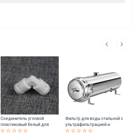
Соединитель угловой
Фильтр для воды стальной с
Со
пластиковый белый для
ультрафильтрацией и
пр
очистителя воды (арт. 25-
корпусом (арт. 25-5085218)
пи