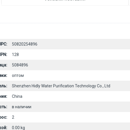
UPC:
50820254896
PN:
128
вца:
5084896
вки:
оптом
ель:
Shenzhen Hidly Water Purification Technology Co., Ltd
ния:
China
сть:
в наличии
рос:
2
кой:
0.00 kg