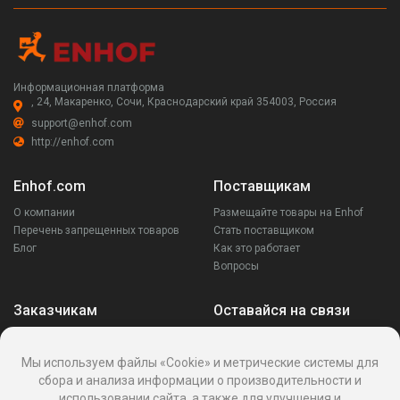
Информационная платформа
, 24, Макаренко, Сочи, Краснодарский край 354003, Россия
support@enhof.com
http://enhof.com
Enhof.com
Поставщикам
О компании
Размещайте товары на Enhof
Перечень запрещенных товаров
Стать поставщиком
Блог
Как это работает
Вопросы
Заказчикам
Оставайся на связи
Аккаунт
Ваши запросы
Мы используем файлы «Cookie» и метрические системы для
Споры
сбора и анализа информации о производительности и
Написать поставщику
использовании сайта, а также для улучшения и