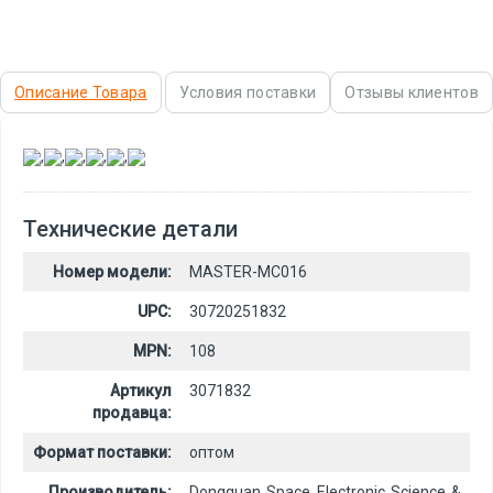
Описание Товара
Условия поставки
Отзывы клиентов
,
,
,
,
,
Технические детали
Номер модели:
MASTER-MC016
UPC:
30720251832
MPN:
108
Артикул
3071832
продавца:
Формат поставки:
оптом
Производитель:
Dongguan Space Electronic Science &