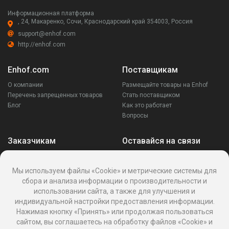
Информационная платформа
, 24, Макаренко, Сочи, Краснодарский край 354003, Россия
support@enhof.com
http://enhof.com
Enhof.com
Поставщикам
О компании
Размещайте товары на Enhof
Перечень запрещенных товаров
Стать поставщиком
Блог
Как это работает
Вопросы
Заказчикам
Оставайся на связи
Аккаунт
Ваши запросы
Мы используем файлы «Cookie» и метрические системы для
Споры
сбора и анализа информации о производительности и
Написать поставщику
использовании сайта, а также для улучшения и
Написать в поддержку
индивидуальной настройки предоставления информации.
Реквизиты
Нажимая кнопку «Принять» или продолжая пользоваться
сайтом, вы соглашаетесь на обработку файлов «Cookie» и