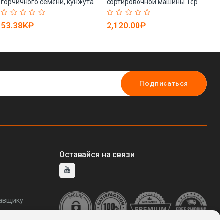
горчичного семени, кунжута
сортировочной машины Top
ка
и арахиса (арт. 25-28072026)
Brand 16 Blocks Ejector (арт.
пш
25-28071991)
53.38K₽
2,120.00₽
5
Подписаться
Оставайся на связи
тавщику
ддержку