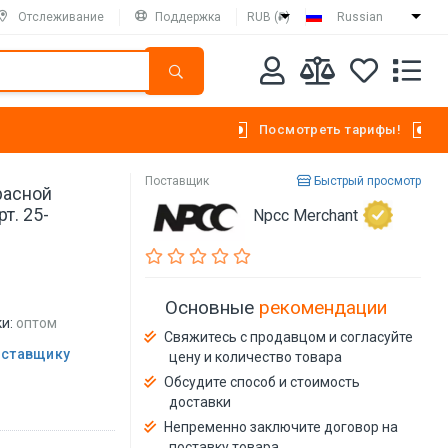
Отслеживание
Поддержка
RUB (₽)
Russian
Посмотреть тарифы!
Поставщик
Быстрый просмотр
расной
т. 25-
Npcc Merchant
Основные
рекомендации
и:
оптом
Свяжитесь с продавцом и согласуйте
оставщику
цену и количество товара
Обсудите способ и стоимость
доставки
Непременно заключите договор на
поставку товара