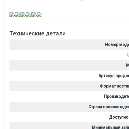
,
,
,
,
,
Технические детали
Номер мод
M
Артикул прода
Формат поста
Производит
Страна происхожде
Доступно
Минимальный зап