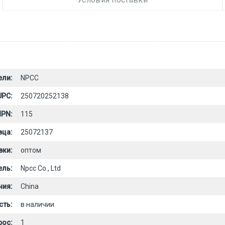
ели:
NPCC
UPC:
250720252138
PN:
115
вца:
25072137
вки:
оптом
ель:
Npcc Co., Ltd
ния:
China
сть:
в наличии
рос:
1