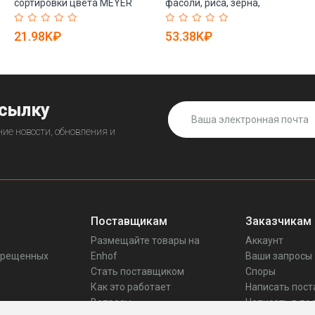
сортировки цвета MEYER
фасоли, риса, зерна,
(арт. 25-28072012)
пластика, кофейных зерен и
арахиса (арт. 25-28072042)
21.98K₽
53.38K₽
ссылку
ие новости, обновления и
Поставщикам
Заказчикам
Размещайте товары на
Аккаунт
прещенных
Enhof
Ваши запросы
Стать поставщиком
Споры
Как это работает
Написать пос
Вопросы
Написать в по