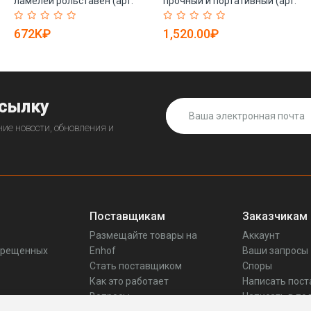
ламелей рольставен (арт.
прочный и портативный (арт.
25-18080392)
25-19082493)
672K₽
1,520.00₽
ссылку
ие новости, обновления и
Поставщикам
Заказчикам
Размещайте товары на
Аккаунт
прещенных
Enhof
Ваши запросы
Стать поставщиком
Споры
Как это работает
Написать пос
Вопросы
Написать в по