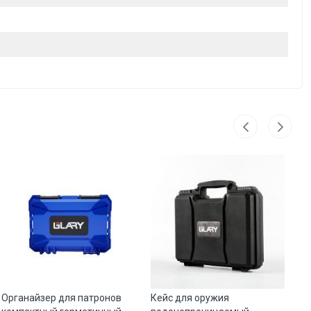
Органайзер для патронов
Кейс для оружия
Ма