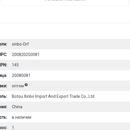
ели:
xinbo-Drf
UPC:
200820250081
PN:
145
вца:
20080081
вки:
оптом
ель:
Botou Xinbo Import And Export Trade Co., Ltd
ния:
China
сть:
в наличии
рос:
1