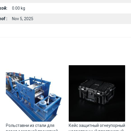
кой:
0.00 kg
of :
Nov 5, 2025
Рольставни из стали для
Кейс защитный огнеупорный