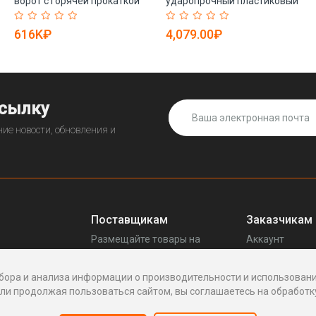
ворот с горячей прокаткой
ударопрочный пластиковый
(арт. 25-18080154)
(арт. 25-19082404)
616K₽
4,079.00₽
ссылку
ие новости, обновления и
Поставщикам
Заказчикам
Размещайте товары на
Аккаунт
прещенных
Enhof
Ваши запросы
Стать поставщиком
Споры
бора и анализа информации о производительности и использовани
Как это работает
Написать пос
и продолжая пользоваться сайтом, вы соглашаетесь на обработку
Вопросы
Написать в по