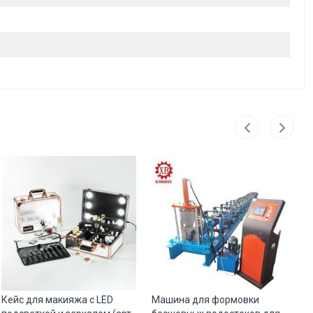
Кейс для макияжа с LED
Машина для формовки
Ке