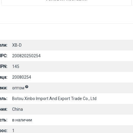
ели:
XB-D
UPC:
200820250254
PN:
145
вца:
20080254
вки:
оптом
ель:
Botou Xinbo Import And Export Trade Co., Ltd
ния:
China
сть:
в наличии
рос:
1