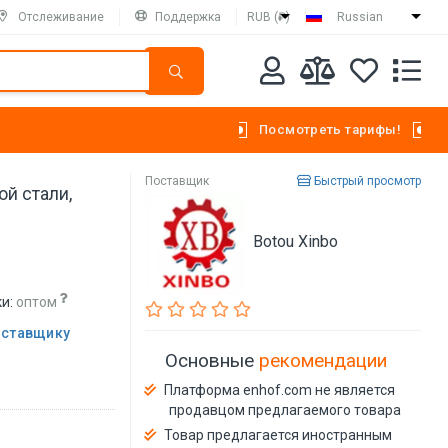
Отслеживание
Поддержка
RUB (₽)
Russian
Посмотреть тарифы!
Поставщик
Быстрый просмотр
й стали,
Botou Xinbo
и:
оптом
оставщику
Основные
рекомендации
Платформа enhof.com не является
продавцом предлагаемого товара
Товар предлагается иностранным