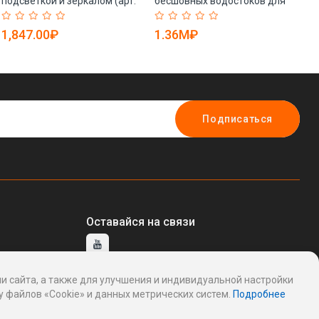
подсветкой и зеркалом (арт.
бесшовных водостоков для
в
25-19082662)
домов (арт. 25-18080096)
пр
19
1,847.00₽
1.36M₽
2
Подписаться
Оставайся на связи
и сайта, а также для улучшения и индивидуальной настройки
тавщику
 файлов «Cookie» и данных метрических систем.
Подробнее
ддержку