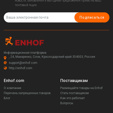
новости, обновления и выгодные предложения прямо на ваш
почтовый ящик.
Подписаться
Информационная платформа
, 24, Макаренко, Сочи, Краснодарский край 354003, Россия
support@enhof.com
http://enhof.com
Enhof.com
Поставщикам
О компании
Размещайте товары на Enhof
Перечень запрещенных товаров
Стать поставщиком
Блог
Как это работает
Вопросы