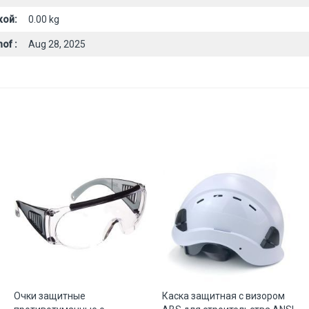
кой:
0.00 kg
of :
Aug 28, 2025
Очки защитные
Каска защитная с визором