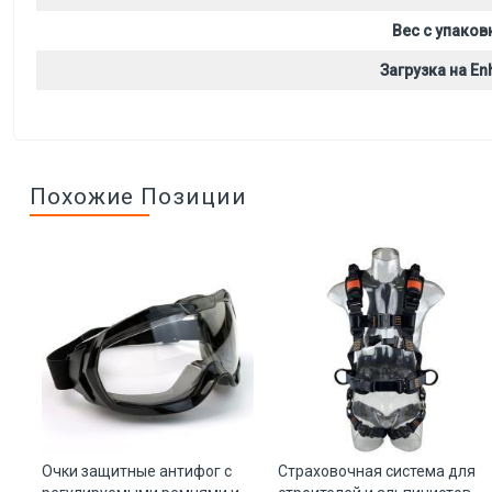
Вес с упаков
Загрузка на Enh
Похожие Позиции
ые
Очки защитные антифог с
Страховочная система для