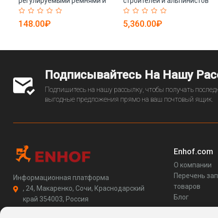
регулируемыми ремнями и
строителей и альпинистов
прозрачными линзами (арт.
(арт. 25-5080127)
25-5080350)
148.00₽
5,360.00₽
Подписывайтесь На Нашу Ра
Подпишитесь на нашу рассылку, чтобы получать последн
выгодные предложения прямо на ваш почтовый ящик.
Enhof.com
О компании
Перечень за
Информационная платформа
товаров
, 24, Макаренко, Сочи, Краснодарский
Блог
край 354003, Россия
support@enhof.com