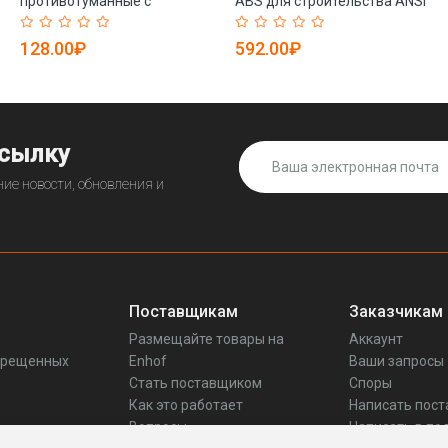
противотуманные с
ABS для строительства ANSI
прозрачными линзами (арт.
EN397 (арт. 25-5080055)
25-5080388)
128.00₽
592.00₽
ссылку
ие новости, обновления и
Поставщикам
Заказчикам
Размещайте товары на
Аккаунт
прещенных
Enhof
Ваши запросы
Стать поставщиком
Споры
Как это работает
Написать пос
Вопросы
Написать в по