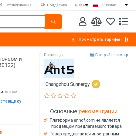
Отслеживание
Поддержка
RUB (₽)
Russian
Посмотреть тарифы!
Поставщик
Быстрый просмотр
поясом и
80132)
Changzhou Sunnergy
и:
оптом
оставщику
Основные
рекомендации
Платформа enhof.com не является
продавцом предлагаемого товара
Товар предлагается иностранным