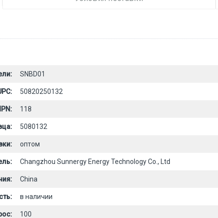
ели:
SNBD01
UPC:
50820250132
PN:
118
вца:
5080132
вки:
оптом
ель:
Changzhou Sunnergy Energy Technology Co., Ltd
ния:
China
сть:
в наличии
рос:
100