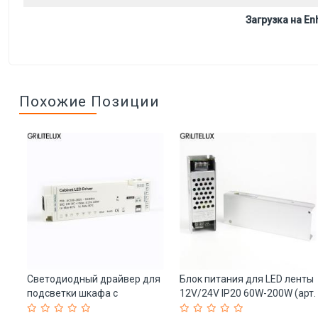
Загрузка на Enh
Похожие Позиции
Светодиодный драйвер для
Блок питания для LED ленты
/m
подсветки шкафа с
12V/24V IP20 60W-200W (арт.
датчиком движения (арт. 25-
25-19085163)