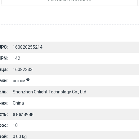
UPC:
160820255214
PN:
142
вца:
16082333
вки:
оптом
ель:
Shenzhen Grilight Technology Co., Ltd
ния:
China
сть:
в наличии
рос:
10
кой:
0.00 kg