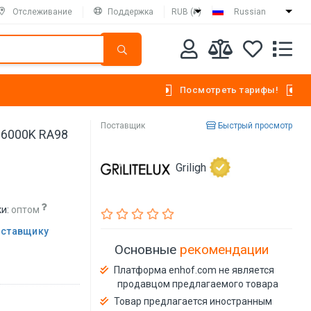
Отслеживание
Поддержка
RUB (₽)
Russian
Посмотреть тарифы!
Поставщик
Быстрый просмотр
-6000K RA98
Griligh
и:
оптом
оставщику
Основные
рекомендации
Платформа enhof.com не является
продавцом предлагаемого товара
Товар предлагается иностранным