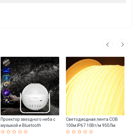
Проектор звездного неба с
Светодиодная лента COB
Д
музыкой и Bluetooth
100м IP67 10Вт/м 950Лм
ди
Астронавт (арт. 25-
3000K-6000K (арт. 25-
60