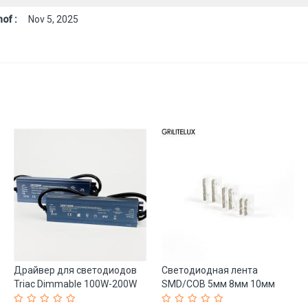
of :
Nov 5, 2025
Драйвер для светодиодов
Светодиодная лента
Triac Dimmable 100W-200W
SMD/COB 5мм 8мм 10мм
0-10V (арт. 25-19085205)
2Pin угол (арт. 25-19085257)