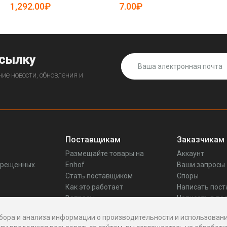
1,292.00₽
7.00₽
ссылку
ие новости, обновления и
Поставщикам
Заказчикам
Размещайте товары на
Аккаунт
прещенных
Enhof
Ваши запросы
Стать поставщиком
Споры
Как это работает
Написать пос
Вопросы
Написать в по
Реквизиты
бора и анализа информации о производительности и использовани