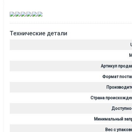
,
,
,
,
,
Технические детали
M
Артикул прода
Формат поста
Производит
Страна происхожде
Доступно
Минимальный зап
Вес с упаков