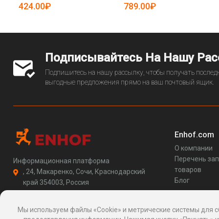
19085064)
424.00₽
789.00₽
Подписывайтесь На Нашу Ра
Подпишитесь на нашу рассылку, чтобы получать последн
выгодные предложения прямо на ваш почтовый ящик.
Enhof.com
О компании
Перечень за
Информационная платформа
товаров
, 24, Макаренко, Сочи, Краснодарский
Блог
край 354003, Россия
support@enhof.com
http://enhof.com
Мы используем файлы «Cookie» и метрические системы для с