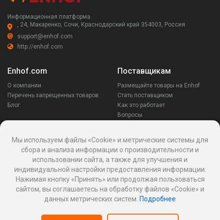
Информационная платформа
, 24, Макаренко, Сочи, Краснодарский край 354003, Россия
support@enhof.com
http://enhof.com
Enhof.com
Поставщикам
О компании
Размещайте товары на Enhof
Перечень запрещенных товаров
Стать поставщиком
Блог
Как это работает
Вопросы
Заказчикам
Оставайся на связи
Мы используем файлы «Cookie» и метрические системы для
сбора и анализа информации о производительности и
Аккаунт
использовании сайта, а также для улучшения и
Ваши запросы
индивидуальной настройки предоставления информации.
Споры
Нажимая кнопку «Принять» или продолжая пользоваться
Написать поставщику
сайтом, вы соглашаетесь на обработку файлов «Cookie» и
Написать в поддержку
данных метрических систем.
Подробнее
Реквизиты