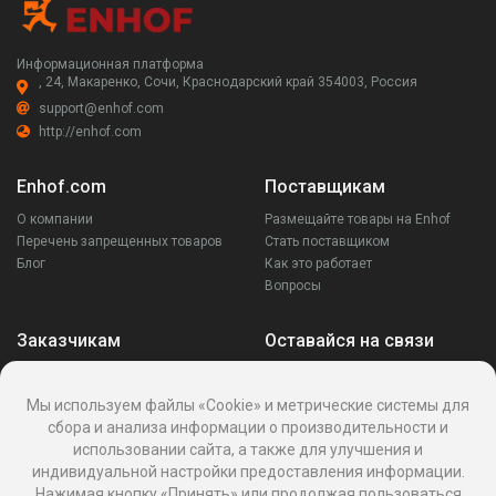
Информационная платформа
, 24, Макаренко, Сочи, Краснодарский край 354003, Россия
support@enhof.com
http://enhof.com
Enhof.com
Поставщикам
О компании
Размещайте товары на Enhof
Перечень запрещенных товаров
Стать поставщиком
Блог
Как это работает
Вопросы
Заказчикам
Оставайся на связи
Аккаунт
Ваши запросы
Мы используем файлы «Cookie» и метрические системы для
Споры
сбора и анализа информации о производительности и
Написать поставщику
использовании сайта, а также для улучшения и
Написать в поддержку
индивидуальной настройки предоставления информации.
Реквизиты
Нажимая кнопку «Принять» или продолжая пользоваться