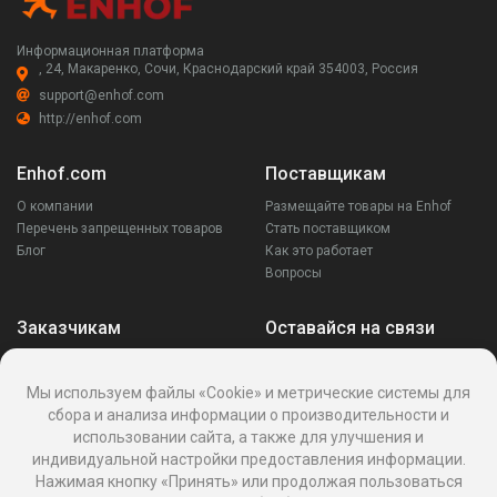
Информационная платформа
, 24, Макаренко, Сочи, Краснодарский край 354003, Россия
support@enhof.com
http://enhof.com
Enhof.com
Поставщикам
О компании
Размещайте товары на Enhof
Перечень запрещенных товаров
Стать поставщиком
Блог
Как это работает
Вопросы
Заказчикам
Оставайся на связи
Аккаунт
Ваши запросы
Мы используем файлы «Cookie» и метрические системы для
Споры
сбора и анализа информации о производительности и
Написать поставщику
использовании сайта, а также для улучшения и
Написать в поддержку
индивидуальной настройки предоставления информации.
Реквизиты
Нажимая кнопку «Принять» или продолжая пользоваться