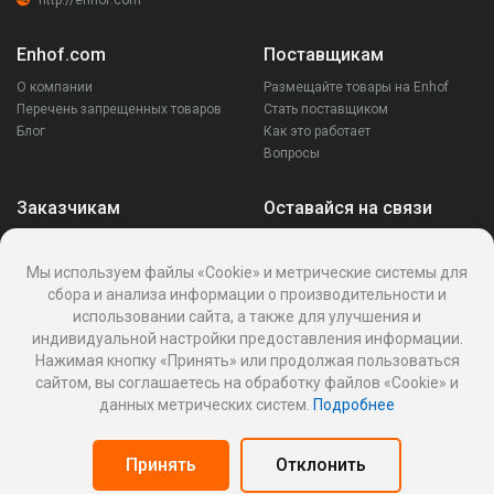
Enhof.com
Поставщикам
О компании
Размещайте товары на Enhof
Перечень запрещенных товаров
Стать поставщиком
Блог
Как это работает
Вопросы
Заказчикам
Оставайся на связи
Аккаунт
Ваши запросы
Мы используем файлы «Cookie» и метрические системы для
Споры
сбора и анализа информации о производительности и
Написать поставщику
использовании сайта, а также для улучшения и
Написать в поддержку
индивидуальной настройки предоставления информации.
Реквизиты
Нажимая кнопку «Принять» или продолжая пользоваться
сайтом, вы соглашаетесь на обработку файлов «Cookie» и
данных метрических систем.
Подробнее
Политика Cookies
Политика обработки персональных данных
Принять
Отклонить
Оферта пользования информационной платформой
Панель поставщика
© 2026
Enhof