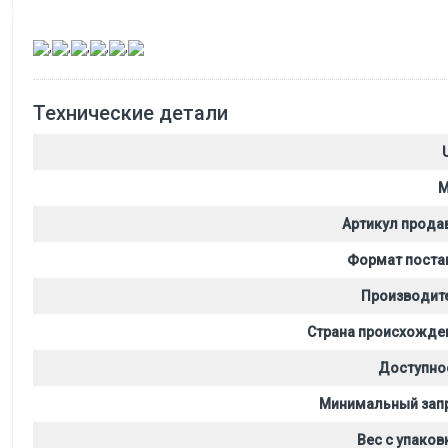
,
,
,
,
,
Технические детали
M
Артикул прода
Формат поста
Производит
Страна происхожде
Доступно
Минимальный зап
Вес с упаков