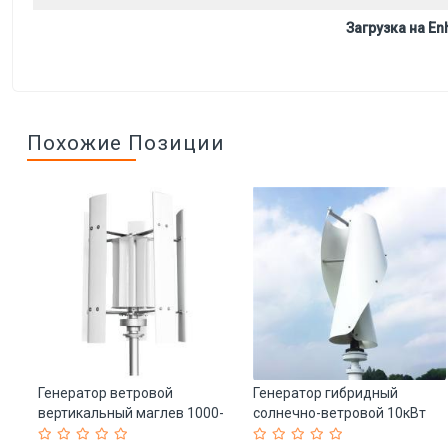
Загрузка на Enh
Похожие Позиции
8v
Генератор ветровой
Генератор гибридный
вертикальный маглев 1000-
солнечно-ветровой 10кВт
-
3000W (арт. 25-5081394)
для дома (арт. 25-5080963)