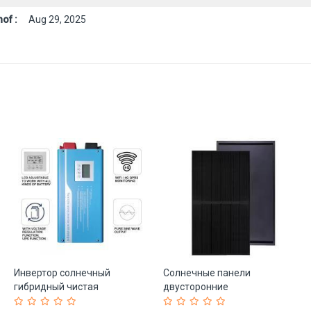
of :
Aug 29, 2025
Инвертор солнечный
Солнечные панели
гибридный чистая
двусторонние
синусоида 1-3KW (арт. 25-
монокристаллические 700W