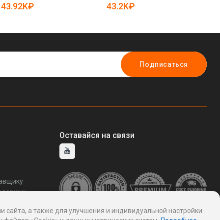
25
43.92K₽
43.2K₽
1
Подписаться
Оставайся на связи
тавщику
ддержку
и сайта, а также для улучшения и индивидуальной настройки