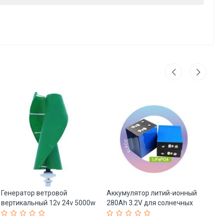
Генератор ветровой
Аккумулятор литий-ионный
Ге
вертикальный 12v 24v 5000w
280Ah 3.2V для солнечных
бе
5kw мини (арт. 25-5081345)
систем (арт. 25-5081079)
12