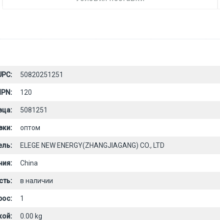
UPC:
50820251251
PN:
120
вца:
5081251
вки:
оптом
ель:
ELEGE NEW ENERGY(ZHANGJIAGANG) CO., LTD
ния:
China
сть:
в наличии
рос:
1
кой:
0.00 kg