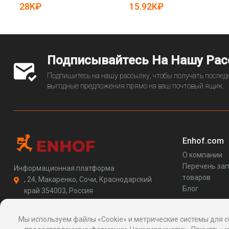
28K₽
15.92K₽
Подписывайтесь На Нашу Ра
Подпишитесь на нашу рассылку, чтобы получать последн
выгодные предложения прямо на ваш почтовый ящик.
Enhof.com
О компании
Перечень за
Информационная платформа
товаров
, 24, Макаренко, Сочи, Краснодарский
Блог
край 354003, Россия
support@enhof.com
http://enhof.com
Мы используем файлы «Cookie» и метрические системы для с