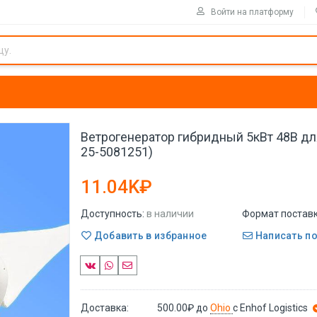
Войти на платформу
Ветрогенератор гибридный 5кВт 48В для
25-5081251)
11.04K₽
Доступность:
в наличии
Формат поставк
Добавить в избранное
Написать п
Доставка:
500.00₽
до
Ohio
с Enhof Logistics